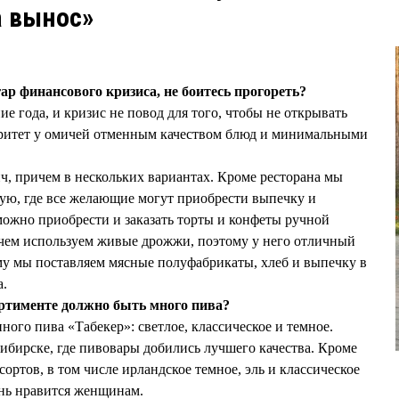
а вынос»
ар финансового кризиса, не боитесь прогореть?
ие года, и кризис не повод для того, чтобы не открывать
торитет у омичей отменным качеством блюд и минимальными
нч, причем в нескольких вариантах. Кроме ресторана мы
ую, где все желающие могут приобрести выпечку и
ожно приобрести и заказать торты и конфеты ручной
ичем используем живые дрожжи, поэтому у него отличный
ому мы поставляем мясные полуфабрикаты, хлеб и выпечку в
а.
сортименте должно быть много пива?
ого пива «Табекер»: светлое, классическое и темное.
сибирске, где пивовары добились лучшего качества. Кроме
сортов, в том числе ирландское темное, эль и классическое
ень нравится женщинам.