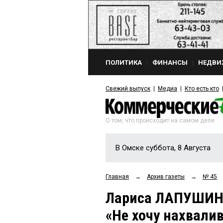
ПОЛИТИКА
ФИНАНСЫ
НЕДВИ
Свежий выпуск
Медиа
Кто есть кто
О том, что происходит на самом деле
В Омске суббота, 8 Августа
Главная
→
Архив газеты
→
№ 45
Лариса ЛАПУШИНА
«Не хочу нахвалив