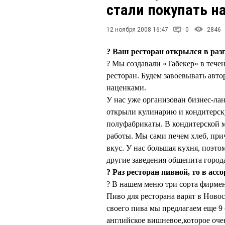
стали покупать н
12 ноября 2008 16:47
0
2846
? Ваш ресторан открылся в разг
? Мы создавали «Табекер» в течен
ресторан. Будем завоевывать ав
наценками.
У нас уже организован бизнес-ла
открыли кулинарию и кондитерск
полуфабрикаты. В кондитерской м
работы. Мы сами печем хлеб, пр
вкус. У нас большая кухня, поэт
другие заведения общепита город
? Раз ресторан пивной, то в ас
? В нашем меню три сорта фирменн
Пиво для ресторана варят в Ново
своего пива мы предлагаем еще 9 
английское вишневое,которое оч