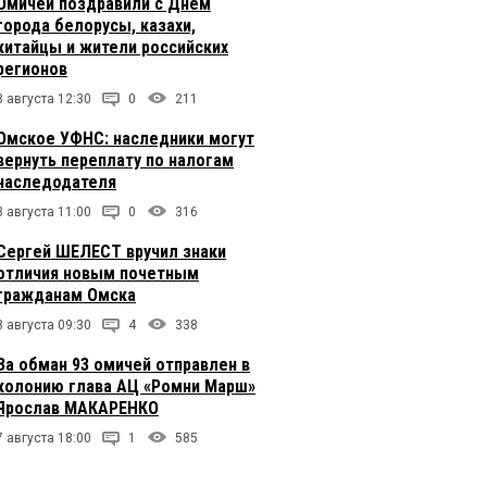
Омичей поздравили с Днем
города белорусы, казахи,
китайцы и жители российских
регионов
8 августа 12:30
0
211
Омское УФНС: наследники могут
вернуть переплату по налогам
наследодателя
8 августа 11:00
0
316
Сергей ШЕЛЕСТ вручил знаки
отличия новым почетным
гражданам Омска
8 августа 09:30
4
338
За обман 93 омичей отправлен в
колонию глава АЦ «Ромни Марш»
Ярослав МАКАРЕНКО
7 августа 18:00
1
585