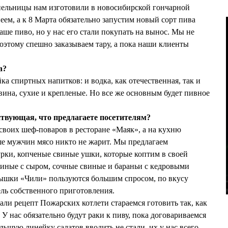
ельницы нам изготовили в новосибирской гончарной
еем, а к 8 Марта обязательно запустим новый сорт пива
аше пиво, но у нас его стали покупать на вынос. Мы не
поэтому спешно заказываем тару, а пока наши клиенты
а?
ка спиртных напитков: и водка, как отечественная, так и
 вина, сухие и крепленые. Но все же основным будет пивное
ствующая, что предлагаете посетителям?
 своих шеф-поваров в ресторане «Маяк», а на кухню
ше мужчин мясо никто не жарит. Мы предлагаем
рки, копченые свиные ушки, которые коптим в своей
уриные с сыром, сочные свиные и бараньи с кедровыми
ышки «Чили» пользуются большим спросом, по вкусу
ль собственного приготовления.
али рецепт Пожарских котлети стараемся готовить так, как
 У нас обязательно будут раки к пиву, пока договариваемся
льшую линейку салатов вводить не стали, их у нас всего