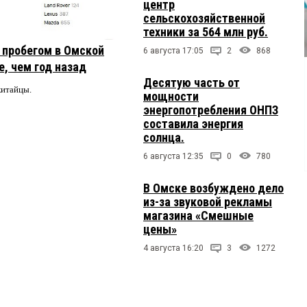
центр
сельскохозяйственной
техники за 564 млн руб.
с пробегом в Омской
6 августа 17:05
2
868
, чем год назад
Десятую часть от
китайцы.
мощности
энергопотребления ОНПЗ
составила энергия
солнца.
6 августа 12:35
0
780
В Омске возбуждено дело
из-за звуковой рекламы
магазина «Смешные
цены»
4 августа 16:20
3
1272