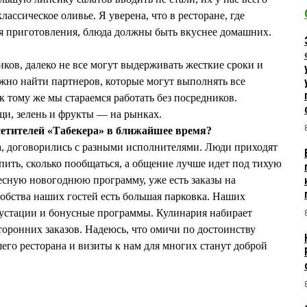
лассическое оливье. Я уверена, что в ресторане, где
я приготовления, блюда должны быть вкуснее домашних.
иков, далеко не все могут выдерживать жесткие сроки и
ожно найти партнеров, которые могут выполнять все
 тому же мы стараемся работать без посредников.
щи, зелень и фрукты — на рынках.
етителей «Табекера» в ближайшее время?
а, договорились с разными исполнителями. Люди приходят
ыпить, сколько пообщаться, а общение лучше идет под тихую
есную новогоднюю программу, уже есть заказы на
обства наших гостей есть большая парковка. Наших
устации и бонусные программы. Кулинария набирает
торонних заказов. Надеюсь, что омичи по достоинству
го ресторана и визиты к нам для многих станут доброй