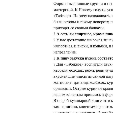
Фирменные пивные кружки и пеп
мастерской. К Новому году не усп
«Табекер». Не хочу нахваливать н
были готовы к такому повороту, 
приходят со своими банками.
? А есть ли спиртное, кроме пив
? У нас достаточно широкая линей
импортная, и виски, и коньяки, и
направление.
? К пиву закуска нужна соответ
? Для «Табекера» воспитали двух
набрали молодых ребят, ведь луч
вкуснейшие чипсы из свиной шку
коптильне, три вида колбасок: к
орешками. Острые куриные крыл
нашим клиентам пришлась и форе
В старой кулинарной книге отыск
там написано, клиентам нравится.
о постоянных поставках. А вот бо