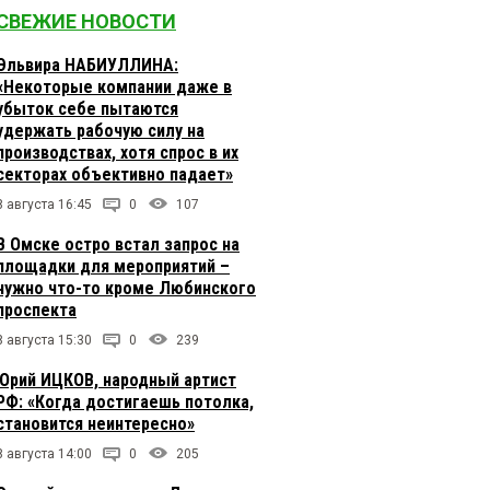
СВЕЖИЕ НОВОСТИ
Эльвира НАБИУЛЛИНА:
«Некоторые компании даже в
убыток себе пытаются
удержать рабочую силу на
производствах, хотя спрос в их
секторах объективно падает»
8 августа 16:45
0
107
В Омске остро встал запрос на
площадки для мероприятий –
нужно что-то кроме Любинского
проспекта
8 августа 15:30
0
239
Юрий ИЦКОВ, народный артист
РФ: «Когда достигаешь потолка,
становится неинтересно»
8 августа 14:00
0
205