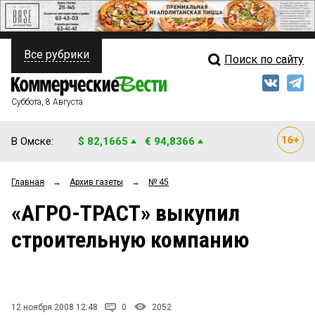
Все рубрики
Поиск по сайту
ПОЛИТИКА
Свежий выпуск
Медиа
ФИНАНСЫ
Суббота, 8 Августа
Кто есть кто
НЕДВИЖИМОСТЬ
В Омске:
$ 82,1665
€ 94,8366
Интервью
БИЗНЕС
Главная
→
Архив газеты
→
№ 45
Мнения
ОБЩЕСТВО
«АГРО-ТРАСТ» выкупил
Рейтинги
ЗАКОН
строительную компанию
Блоги
НОВОСТИ КОМПАНИЙ
Архив
ПРОИСШЕСТВИЯ
12 ноября 2008 12:48
0
2052