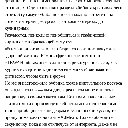
дизайне, так и в наименованиях на своих многокрасочных
страницах. Один заголовок раздела «библия креатива» чего
стоит. Эту самую «библию» в сети можно встретить на
сотнях интернет-ресурсах — от компьютерных до
кулинарных.
Разумеется, прикольно приобщиться к графической
картинке, отображающей саму суть
«быстроприготовляемых» обедов со слоганом «вкус для
здоровой жизни». Южно-африканское агентство
«TBWAHunt/Lascaris» в данной карикатуре показало, как
куриные смертники, (но пока еще живые) занимаются
фитнесом, чтобы быть в форме.
Но меня насторожила рубрика хозяев виртуального ресурса
«правда в глаза» — выходит, в реальном мире они лгут
напропалую своим заказчикам. Если вам надоели серые
агитки омских производителей рекламы и непреодолимо
тянет приобщиться к шедеврам креативных искусств, то
прошу пожаловать на сайт «AdMe.ru. Только обождите
секундочку, пока я не отключусь от Интернета. Даже я не