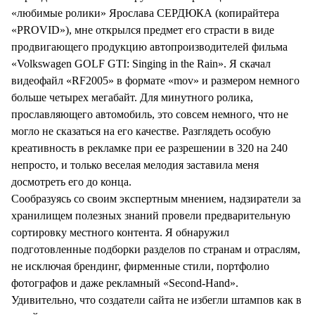
СТИЛЬ ЖИЗНИ
«любимые ролики» Ярослава СЕРДЮКА (копирайтера
«PROVID»), мне открылся предмет его страсти в виде
продвигающего продукцию автопроизводителей фильма
«Volkswagen GOLF GTI: Singing in the Rain». Я скачал
видеофайл «RF2005» в формате «mov» и размером немного
больше четырех мегабайт. Для минутного ролика,
прославляющего автомобиль, это совсем немного, что не
могло не сказаться на его качестве. Разглядеть особую
креативность в рекламке при ее разрешении в 320 на 240
непросто, и только веселая мелодия заставила меня
досмотреть его до конца.
Сообразуясь со своим экспертным мнением, надзиратели за
хранилищем полезных знаний провели предварительную
сортировку местного контента. Я обнаружил
подготовленные подборки разделов по странам и отраслям,
не исключая брендинг, фирменные стили, портфолио
фотографов и даже рекламный «Second-Hand».
Удивительно, что создатели сайта не избегли штампов как в