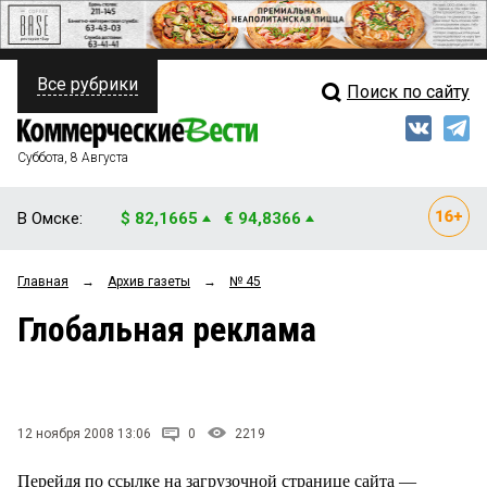
Все рубрики
Поиск по сайту
ПОЛИТИКА
Свежий выпуск
Медиа
ФИНАНСЫ
Суббота, 8 Августа
Кто есть кто
НЕДВИЖИМОСТЬ
В Омске:
$ 82,1665
€ 94,8366
Интервью
БИЗНЕС
Главная
→
Архив газеты
→
№ 45
Мнения
ОБЩЕСТВО
Глобальная реклама
Рейтинги
ЗАКОН
Блоги
НОВОСТИ КОМПАНИЙ
Архив
12 ноября 2008 13:06
0
2219
ПРОИСШЕСТВИЯ
Перейдя по ссылке на загрузочной странице сайта —