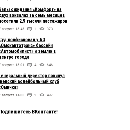
Залы ожидания «Комфорт» на
двух вокзалах за семь месяцев
посетили 2,5 тысячи пассажиров
7 августа 15:45
1
373
Суд конфисковал у АО
«Омскавтотранс» бассейн
«Автомобилист» и землю в
центре города
7 августа 15:01
4
646
Генеральный директор покинул
женский волейбольный клуб
«Омичка»
7 августа 14:00
2
497
Подпишитесь ВКонтакте!