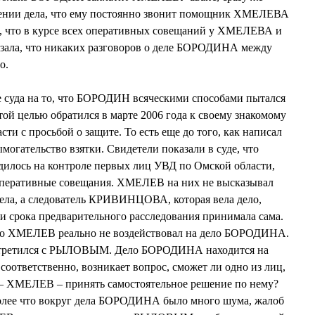
щении дела, что ему постоянно звонит помощник ХМЕЛЕВА
 что в курсе всех оперативных совещаний у ХМЕЛЕВА и
зала, что никаких разговоров о деле БОРОДИНА между
о.
да на то, что БОРОДИН всяческими способами пытался
этой целью обратился в марте 2006 года к своему знакомому
и с просьбой о защите. То есть еще до того, как написал
могательство взятки. Свидетели показали в суде, что
лось на контроле первых лиц УВД по Омской области,
оперативные совещания. ХМЕЛЕВ на них не высказывал
ела, а следователь КРИВИНЦОВА, которая вела дело,
ии срока предварительного расследования принимала сама.
что ХМЕЛЕВ реально не воздействовал на дело БОРОДИНА.
стретился с РЫЛОВЫМ. Дело БОРОДИНА находится на
соответственно, возникает вопрос, сможет ли одно из лиц,
м – ХМЕЛЕВ – принять самостоятельное решение по нему?
 более что вокруг дела БОРОДИНА было много шума, жалоб