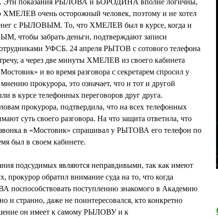
тки. Эти показания РЫЛОВА и БОРОДИНА вполне логичны,
о ХМЕЛЕВ очень осторожный человек, поэтому и не хотел
енег с РЫЛОВЫМ. То, что ХМЕЛЕВ был в курсе, когда и
М, чтобы забрать деньги, подтверждают записи
сотрудниками УФСБ. 24 апреля РЫТОВ с сотового телефона
речу, а через две минуты ХМЕЛЕВ из своего кабинета
остовик» и во время разговора с секретарем спросил у
нению прокурора, это означает, что и тот и другой
ыли в курсе телефонных переговоров друг друга.
словам прокурора, подтвердила, что на всех телефонных
т суть своего разговора. На что защита ответила, что
звонка в «Мостовик» спрашивал у РЫТОВА его телефон по
мя был в своем кабинете.
зания подсудимых являются неправдивыми, так как имеют
, прокурор обратил внимание суда на то, что когда
 поспособствовать поступлению знакомого в Академию
 и странно, даже не поинтересовался, кто конкретно
ошение он имеет к самому РЫЛОВУ и к