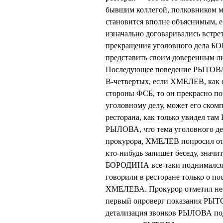
бывшим коллегой, полковником 
становится вполне объяснимым,
изначально договаривались встрет
прекращения уголовного дела 
представить своим доверенным ли
Последующее поведение РЫТОВА, 
В-четвертых, если ХМЕЛЕВ, как о
стороны ФСБ, то он прекрасно п
уголовному делу, может его ском
ресторана, как только увидел 
РЫЛОВА, что тема уголовного дел
прокурора, ХМЕЛЕВ попросил откл
кто-нибудь запишет беседу, значит
БОРОДИНА все-таки поднимался в
говорили в ресторане только о п
ХМЕЛЕВА. Прокурор отметил не
первый опроверг показания РЫТОВ
детализация звонков РЫЛОВА под