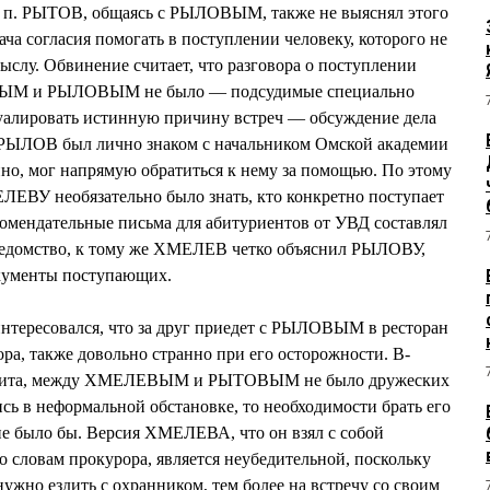
. п. РЫТОВ, общаясь с РЫЛОВЫМ, также не выяснял этого
ча согласия помогать в поступлении человеку, которого не
ыслу. Обвинение считает, что разговора о поступлении
ВЫМ и РЫЛОВЫМ не было — подсудимые специально
вуалировать истинную причину встреч — обсуждение дела
РЫЛОВ был лично знаком с начальником Омской академии
, мог напрямую обратиться к нему за помощью. По этому
ЛЕВУ необязательно было знать, кто конкретно поступает
омендательные письма для абитуриентов от УВД составлял
 ведомство, к тому же ХМЕЛЕВ четко объяснил РЫЛОВУ,
окументы поступающих.
тересовался, что за друг приедет с РЫЛОВЫМ в ресторан
ра, также довольно странно при его осторожности. В-
 защита, между ХМЕЛЕВЫМ и РЫТОВЫМ не было дружеских
сь в неформальной обстановке, то необходимости брать его
е было бы. Версия ХМЕЛЕВА, что он взял с собой
 словам прокурора, является неубедительной, поскольку
 нужно ездить с охранником, тем более на встречу со своим