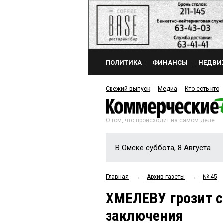
ПОЛИТИКА
ФИНАНСЫ
НЕДВИ
Свежий выпуск
Медиа
Кто есть кто
О том, что происходит на самом деле
В Омске суббота, 8 Августа
Главная
→
Архив газеты
→
№ 45
ХМЕЛЕВУ грозит с
заключения