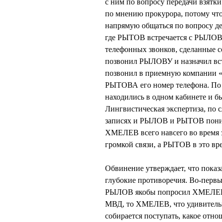
с ним по вопросу передачи взя
по мнению прокурора, потому чт
напрямую общаться по вопросу д
где РЫТОВ встречается с РЫЛОВЫ
телефонных звонков, сделанные 
позвонил РЫЛОВУ и назначил вст
позвонил в приемную компании «М
РЫТОВА его номер телефона. По м
находились в одном кабинете и б
Лингвистическая экспертиза, по 
записях и РЫЛОВ и РЫТОВ понимаю
ХМЕЛЕВ всего навсего во время 
громкой связи, а РЫТОВ в это вре
Обвинение утверждает, что пока
глубокие противоречия. Во-первых
РЫЛОВ якобы попросил ХМЕЛЕВА
МВД, то ХМЕЛЕВ, что удивительно
собирается поступать, какое отн