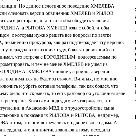
милиции. Но данное нелогичное поведение ХМЕЛЕВА
 если следовать версии обвинения: ХМЕЛЕВ и РЫЛОВ
иться в ресторане, для того чтобы обсудить условия
БОРОДИНА, а РЫТОВА ХМЕЛЕВ взял с собой, чтобы
цом, с которым нужно решать все вопросы по взятке.
по мнению прокурора, как раз подтверждает эту версию.
н утверждал в показаниях суду, боялся провокаций со
онимал, что встреча с БОРОДИНЫМ, подозреваемым по
прометировать, и тем не менее ХМЕЛЕВ не ушел из
там БОРОДИНА. ХМЕЛЕВА вполне устроило заверение
а подниматься не будет за столом. В-пятых, по мнению
ючить и убрать сотовые телефоны, так как боялся, что
,ему было что скрывать, то есть разговор об уголовном деле
 ресторане. Хотя сами подсудимые утверждают, что
оступлении в Академию МВД и о трудоустройстве сына
стыковки в показаниях РЫЛОВА и РЫТОВА, например,
А о том, что они встречались во дворе своего дома. А
твердила, что инициатива звонков к нему исходила