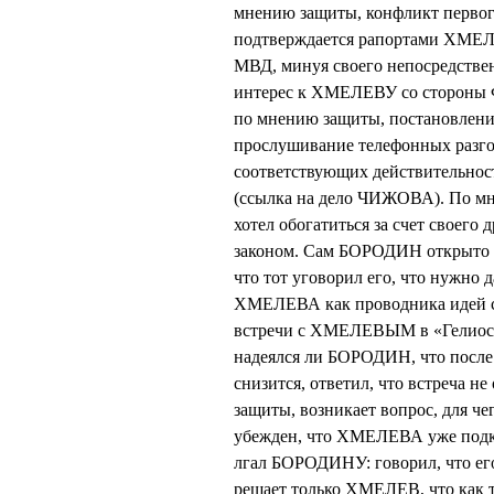
мнению защиты, конфликт первог
подтверждается рапортами ХМЕЛЕ
МВД, минуя своего непосредстве
интерес к ХМЕЛЕВУ со стороны 
по мнению защиты, постановление
прослушивание телефонных разго
соответствующих действительнос
(ссылка на дело ЧИЖОВА). По м
хотел обогатиться за счет своег
законом. Сам БОРОДИН открыто п
что тот уговорил его, что нужн
ХМЕЛЕВА как проводника идей с
встречи с ХМЕЛЕВЫМ в «Гелиосе» 
надеялся ли БОРОДИН, что после
снизится, ответил, что встреча н
защиты, возникает вопрос, для ч
убежден, что ХМЕЛЕВА уже под
лгал БОРОДИНУ: говорил, что ег
решает только ХМЕЛЕВ, что как