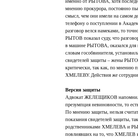
именно от РЫТОВА, хотя последн
мнению прокурора, постоянно пы
смысл, чем они имели на самом 
телефону о поступлении в Академи
разговор велся намеками, то точн
РЫТОВ показал суду, что разгово
в машине РЫТОВА, оказался для 
словам гособвинителя, установил
свидетелей защиты – жены РЫТ
критически, так как, по мнению п
ХМЕЛЕВУ. Действия же сотрудни
Версия защиты
Адвокат ЖЕЛЕЩИКОВ напомнил об
презумпция невиновности, то ест
По мнению защиты, нельзя считат
показания свидетелей защиты, так
родственниками ХМЕЛЕВА и РЫ
повлиявших на то, что ХМЕЛЕВ и