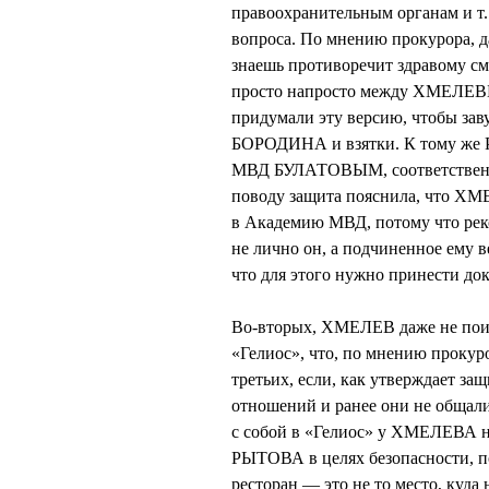
правоохранительным органам и т
вопроса. По мнению прокурора, да
знаешь противоречит здравому см
просто напросто между ХМЕЛЕ
придумали эту версию, чтобы за
БОРОДИНА и взятки. К тому же 
МВД БУЛАТОВЫМ, соответственно
поводу защита пояснила, что ХМЕ
в Академию МВД, потому что рек
не лично он, а подчиненное ему
что для этого нужно принести д
Во-вторых, ХМЕЛЕВ даже не поин
«Гелиос», что, по мнению прокуро
третьих, если, как утверждает
отношений и ранее они не общали
с собой в «Гелиос» у ХМЕЛЕВА н
РЫТОВА в целях безопасности, по
ресторан — это не то место, куда