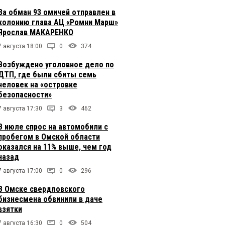
За обман 93 омичей отправлен в
колонию глава АЦ «Ромни Марш»
Ярослав МАКАРЕНКО
7 августа 18:00
0
374
Возбуждено уголовное дело по
ДТП, где были сбиты семь
человек на «островке
безопасности»
7 августа 17:30
3
462
В июле спрос на автомобили с
пробегом в Омской области
оказался на 11% выше, чем год
назад
7 августа 17:00
0
296
В Омске свердловского
бизнесмена обвинили в даче
взятки
7 августа 16:30
0
504