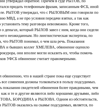
ий утверждал обратное. Причем в суде РЫТОВ, по
тался придать телефонным фразам, записанным ФСБ, иной
деле. РЫТОВ утверждал, что с РЫЛОВЫМ они говорили по
ю МВД, а не про условия передачи взятки, а так как
о установить тему разговора невозможно. Кроме того,
р о деньгах, который РЫЛОВ завел с ним, когда они сидели
него неожиданным. Но лингвистическая экспертиза, по
а, что РЫТОВ понимал, о чем шла речь. Показания
ОВА и бывших коллег ХМЕЛЕВА, обвинение оценило
рокурора, они вполне могли исказить их, чтобы помочь
ков УФСБ обвинение считает правомерными.
винению, что в нашей стране пока еще существует
ь все сомнения должны толковаться в пользу подсудимых.
ь показания свидетелей обвинения более правдивыми, чем
 как и те и другие являются либо хорошими друзьями, либо
ТОВА, БОРОДИНА и РЫЛОВА. Одним из обстоятельств,
 РЫТОВ оказались на скамье подсудимых, является, по