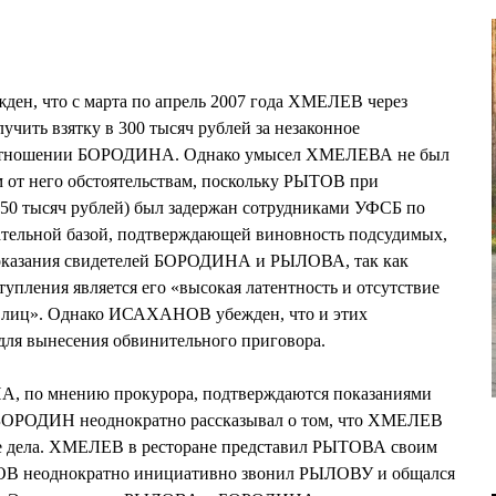
ден, что с марта по апрель 2007 года ХМЕЛЕВ через
ить взятку в 300 тысяч рублей за незаконное
в отношении БОРОДИНА. Однако умысел ХМЕЛЕВА не был
м от него обстоятельствам, поскольку РЫТОВ при
150 тысяч рублей) был задержан сотрудниками УФСБ по
ательной базой, подтверждающей виновность подсудимых,
показания свидетелей БОРОДИНА и РЫЛОВА, так как
упления является его «высокая латентность и отсутствие
а лиц». Однако ИСАХАНОВ убежден, что и этих
 для вынесения обвинительного приговора.
 по мнению прокурора, подтверждаются показаниями
БОРОДИН неоднократно рассказывал о том, что ХМЕЛЕВ
ие дела. ХМЕЛЕВ в ресторане представил РЫТОВА своим
ОВ неоднократно инициативно звонил РЫЛОВУ и общался