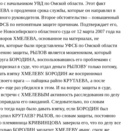
о с начальником УВД по Омской области. Этот факт
ВА о продлении срока службы, которые он направлял в
нного руководителя. Второе обстоятельство – повышенный
ФСБ по непонятным защите причинам. Подтверждает его,
 Новосибирского областного суда от 12 марта 2007 года на
воров ХМЕЛЕВА, основанное на материалах, не
ти, которые были представлены УФСБ по Омской области
нению защиты, РЫЛОВ является мошенником, который
о друга БОРОДИНА, воспользовавшись его проблемами с
ризнал в суде, что отдал деньги РЫЛОВУ только потому,
о дать взятку ХМЕЛЕВУ. БОРОДИН же воспринимал
воего врага — пайщика райпо КРУТАЕВА, а после
еще раз убедился в этом. И на вопрос защиты в суде,
 встречи с ХМЕЛЕВЫМ активность расследования по делу
е оправдала его ожиданий. Следовательно, по словам
его тогда надо было давать взятку, если БОРОДИН был
купил КРУТАЕВ? РЫЛОВ, по словам защиты, постоянно
о племянница КРИВИНЦОВА заверила его, что по делу все
 только БОРОДИН заплатит ХМЕЛЕВУ аванс, сразу же