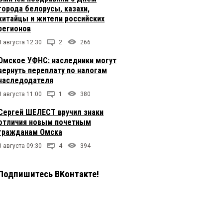
города белорусы, казахи,
китайцы и жители российских
регионов
8 августа 12:30
2
266
Омское УФНС: наследники могут
вернуть переплату по налогам
наследодателя
8 августа 11:00
1
380
Сергей ШЕЛЕСТ вручил знаки
отличия новым почетным
гражданам Омска
8 августа 09:30
4
394
Подпишитесь ВКонтакте!