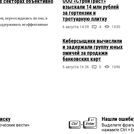
ООО «СтройТраст»
их секторах объективно
взыскали 14 млн рублей
за гортензии и
тротуарную плитку
м, переохладилась ли она, в
 поддерживать неэффективные
6 августа 14:39
4
1030
Киберсыщики вычислили
и задержали группу юных
омичей за продажи
банковских карт
5 августа 16:26
0
1096
иску
Нашли ошибк
рческие вести»
Выделите фрагм
нажмите Ctrl + E