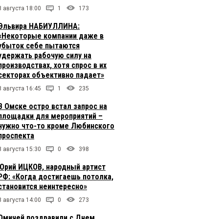
8 августа 18:00
1
173
Эльвира НАБИУЛЛИНА:
«Некоторые компании даже в
убыток себе пытаются
удержать рабочую силу на
производствах, хотя спрос в их
секторах объективно падает»
8 августа 16:45
1
235
В Омске остро встал запрос на
площадки для мероприятий –
нужно что-то кроме Любинского
проспекта
8 августа 15:30
0
398
Юрий ИЦКОВ, народный артист
РФ: «Когда достигаешь потолка,
становится неинтересно»
8 августа 14:00
0
273
Омичей поздравили с Днем