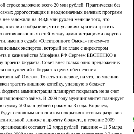
ой строке заложено всего 20 млн рублей. Практически без
з самых дорогостоящих и неоднозначных целевых программ
 нее заложили на 348,8 млн рублей меньше того, что
, в мэрии сообразили, что в условиях кризиса тратить
во оптоволоконных сетей между администрациями округов
ати, именно судьба «Электронного Омска» почему-то
ависимых экспертов, который во главе с директором
ета и казначейства Минфина РФ Сергеем ЕВСЕЕНКО в
зу проекта бюджета. Совет внес только одно предложение:
ия поступлений в бюджет в целях обеспечения
тронный Омск»». То есть это первое, на что, по мнению
олжен тратить лишнюю копейку, упавшую в бюджет.
 бюджета администрация планирует покрывать не за счет
облигационного займа. В 2009 году муниципалитет планирует
ю сумму 500 млн рублей сроком на 3 года. Впрочем,
 будут основным источником покрытия кассовых разрывов
снительной записке к проекту бюджета, в течение 2009
организаций составят 12 млрд рублей, гашение – 11,5 млрд.