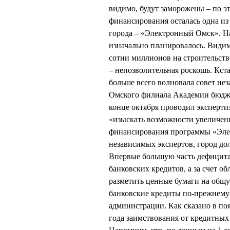
видимо, будут заморожены – по эт
финансирования осталась одна и
города – «Электронный Омск». На
изначально планировалось. Видимо
сотни миллионов на строительст
– непозволительная роскошь. Кст
больше всего волновала совет нез
Омского филиала Академии бюдж
конце октября проводил эксперти
«изыскать возможности увеличен
финансирования программы «Элек
независимых экспертов, город д
Впервые большую часть дефицита
банковских кредитов, а за счет 
разметить ценные бумаги на общу
банковские кредиты по-прежнему
администрации. Как сказано в поя
года заимствования от кредитных 