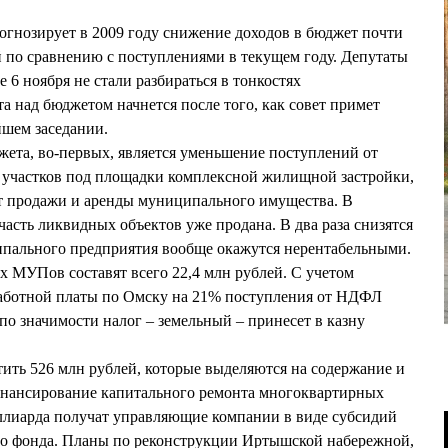
огнозирует в 2009 году снижение доходов в бюджет почти
ей по сравнению с поступлениями в текущем году. Депутаты
 6 ноября не стали разбираться в тонкостях
а над бюджетом начнется после того, как совет примет
йшем заседании.
ета, во-первых, является уменьшение поступлений от
 участков под площадки комплексной жилищной застройки,
от продажи и аренды муниципального имущества. В
 часть ликвидных объектов уже продана. В два раза снизятся
ипального предприятия вообще окажутся нерентабельными.
 МУПов составят всего 22,4 млн рублей. С учетом
аработной платы по Омску на 21% поступления от НДФЛ
 по значимости налог – земельный – принесет в казну
ить 526 млн рублей, которые выделяются на содержание и
финансирование капитального ремонта многоквартирных
иллиарда получат управляющие компании в виде субсидий
о фонда. Планы по реконструкции Иртышской набережной,