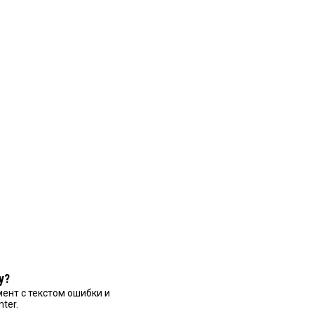
у?
ент с текстом ошибки и
nter.