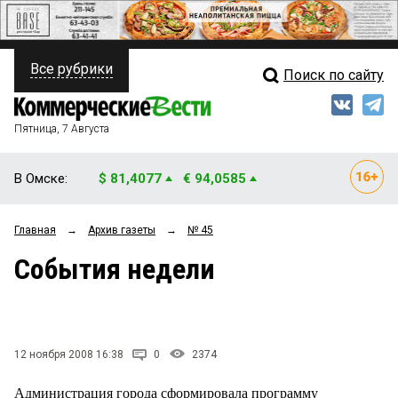
Все рубрики
Поиск по сайту
ПОЛИТИКА
Свежий выпуск
Медиа
ФИНАНСЫ
Пятница, 7 Августа
Кто есть кто
НЕДВИЖИМОСТЬ
В Омске:
$ 81,4077
€ 94,0585
Интервью
БИЗНЕС
Главная
→
Архив газеты
→
№ 45
Мнения
ОБЩЕСТВО
События недели
Рейтинги
ЗАКОН
Блоги
НОВОСТИ КОМПАНИЙ
Архив
12 ноября 2008 16:38
0
2374
ПРОИСШЕСТВИЯ
Администрация города сформировала программу