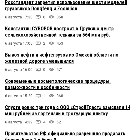
Росстандарт запретил использование шести моделей
грузовиков Dongfeng и Zoomlion
6 августа 17:30
0
358
Константин СУВОРОВ построит в Дружино центр
сельскохозяйственной техники за 564 млн руб.
6 августа 17:05
2
453
Вывоз нефти и нефтегрузов из Омской области по
железной дороге уменьшился
6 августа 16:00
0
571
Современные косметологические процедуры:
возможности и особенности
6 августа 15:20
1
368
Спустя ровно три года с ООО «СтройТраст» взыскали 14
млн рублей за гортензии и тротуарную плитку
6 августа 14:39
4
521
Правительство РФ официально разрешило продавать
бензин Евро-2 и Евро-3