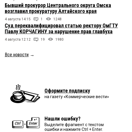
Бывший прокурор Центрального округа Омска
возглавил прокуратуру Алтайского края
4 августа 14:15
1
1248
Суд переквалифицировал статью ректору ОмГТУ
Павлу КОРЧАГИНУ за нарушение прав главбуха
4 августа 12:12
19
1980
Все новости
→
Оформите подписку
на газету «Коммерческие вести»
Нашли ошибку?
Выделите фрагмент с текстом
ошибки и нажмите Ctrl + Enter.