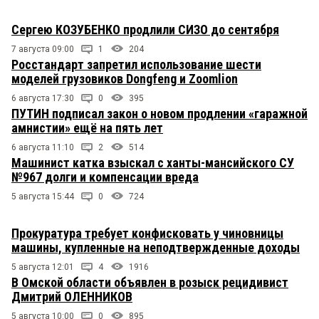
Сергею КОЗУБЕНКО продлили СИЗО до сентября
7 августа 09:00
1
204
Росстандарт запретил использование шести
моделей грузовиков Dongfeng и Zoomlion
6 августа 17:30
0
395
ПУТИН подписал закон о новом продлении «гаражной
амнистии» ещё на пять лет
6 августа 11:10
2
514
Машинист катка взыскал с ханты-мансийского СУ
№967 долги и компенсации вреда
5 августа 15:44
0
724
Прокуратура требует конфисковать у чиновницы
машины, купленные на неподтвержденные доходы
5 августа 12:01
4
1916
В Омской области объявлен в розыск рецидивист
Дмитрий ОЛЕННИКОВ
5 августа 10:00
0
895