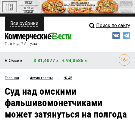
Все рубрики
Поиск по сайту
ПОЛИТИКА
Свежий выпуск
Медиа
ФИНАНСЫ
Пятница, 7 Августа
Кто есть кто
НЕДВИЖИМОСТЬ
В Омске:
$ 81,4077
€ 94,0585
Интервью
БИЗНЕС
Главная
→
Архив газеты
→
№ 45
Мнения
ОБЩЕСТВО
Суд над омскими
Рейтинги
ЗАКОН
фальшивомонетчиками
Блоги
НОВОСТИ КОМПАНИЙ
может затянуться на полгода
Архив
ПРОИСШЕСТВИЯ