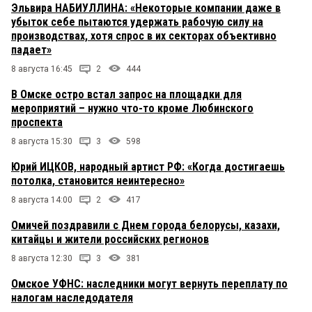
Эльвира НАБИУЛЛИНА: «Некоторые компании даже в
убыток себе пытаются удержать рабочую силу на
производствах, хотя спрос в их секторах объективно
падает»
8 августа 16:45
2
444
В Омске остро встал запрос на площадки для
мероприятий – нужно что-то кроме Любинского
проспекта
8 августа 15:30
3
598
Юрий ИЦКОВ, народный артист РФ: «Когда достигаешь
потолка, становится неинтересно»
8 августа 14:00
2
417
Омичей поздравили с Днем города белорусы, казахи,
китайцы и жители российских регионов
8 августа 12:30
3
381
Омское УФНС: наследники могут вернуть переплату по
налогам наследодателя