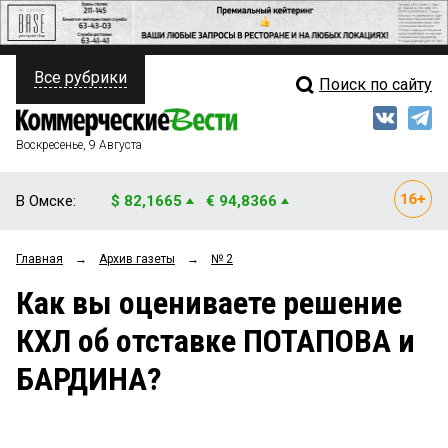
Все рубрики
Поиск по сайту
ПОЛИТИКА
Свежий выпуск
Медиа
ФИНАНСЫ
Воскресенье, 9 Августа
Кто есть кто
НЕДВИЖИМОСТЬ
В Омске:
$ 82,1665
€ 94,8366
Интервью
БИЗНЕС
Главная
→
Архив газеты
→
№ 2
Мнения
ОБЩЕСТВО
Как вы оцениваете решение
Рейтинги
ЗАКОН
КХЛ об отставке ПОТАПОВА и
Блоги
НОВОСТИ КОМПАНИЙ
БАРДИНА?
Архив
ПРОИСШЕСТВИЯ
СТИЛЬ ЖИЗНИ