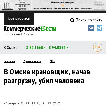
Все рубрики
Поиск по сайту
ПОЛИТИКА
Свежий выпуск
Медиа
ФИНАНСЫ
Воскресенье, 9 Августа
Кто есть кто
НЕДВИЖИМОСТЬ
В Омске:
$ 82,1665
€ 94,8366
Интервью
БИЗНЕС
Главная
→
Архив газеты
→
№ 6
Мнения
ОБЩЕСТВО
В Омске крановщик, начав
Рейтинги
ЗАКОН
разгрузку, убил человека
Блоги
НОВОСТИ КОМПАНИЙ
Архив
ПРОИСШЕСТВИЯ
20 февраля 2009 11:19
0
2162