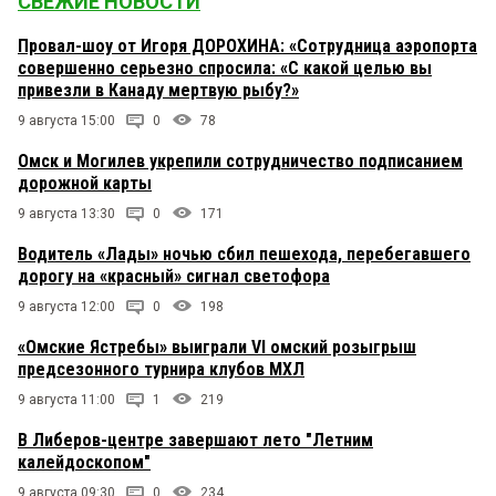
СВЕЖИЕ НОВОСТИ
Провал-шоу от Игоря ДОРОХИНА: «Сотрудница аэропорта
совершенно серьезно спросила: «С какой целью вы
привезли в Канаду мертвую рыбу?»
9 августа 15:00
0
78
Омск и Могилев укрепили сотрудничество подписанием
дорожной карты
9 августа 13:30
0
171
Водитель «Лады» ночью сбил пешехода, перебегавшего
дорогу на «красный» сигнал светофора
9 августа 12:00
0
198
«Омские Ястребы» выиграли VI омский розыгрыш
предсезонного турнира клубов МХЛ
9 августа 11:00
1
219
В Либеров-центре завершают лето "Летним
калейдоскопом"
9 августа 09:30
0
234