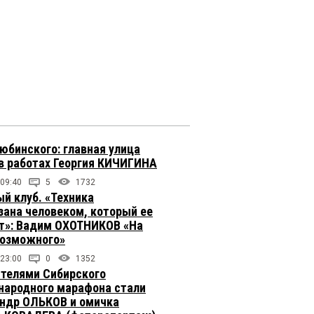
юбинского: главная улица
в работах Георгия КИЧИГИНА
 09:40
5
1732
й клуб. «Техника
зана человеком, который ее
т»: Вадим ОХОТНИКОВ «На
возможного»
 23:00
0
1352
телями Сибирского
ародного марафона стали
ндр ОЛЬКОВ и омичка