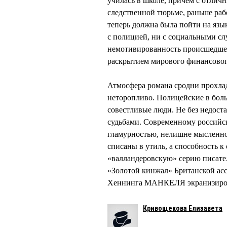
училась в школе, причем с отличн
следственной тюрьме, раньше раб
теперь должна была пойти на язык
с полицией, ни с социальными с
немотивированность происшедшего
раскрытием мирового финансовог
Атмосфера романа сродни прохла
неторопливо. Полицейские в бол
совестливые люди. Не без недост
судьбами. Современному российс
гламурностью, нелишне мысленно 
списаны в утиль, а способность к
«валландеровскую» серию писате
«Золотой кинжал» Британской асс
Хеннинга МАНКЕЛЯ экранизиро
Кривощекова Елизавета