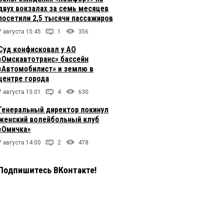
двух вокзалах за семь месяцев
посетили 2,5 тысячи пассажиров
7 августа 15:45
1
356
Суд конфисковал у АО
«Омскавтотранс» бассейн
«Автомобилист» и землю в
центре города
7 августа 15:01
4
630
Генеральный директор покинул
женский волейбольный клуб
«Омичка»
7 августа 14:00
2
478
Подпишитесь ВКонтакте!