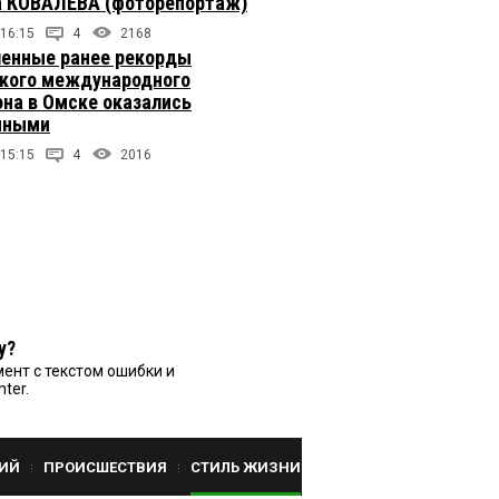
 КОВАЛЕВА (фоторепортаж)
 16:15
4
2168
енные ранее рекорды
кого международного
на в Омске оказались
чными
 15:15
4
2016
у?
ент с текстом ошибки и
nter.
ИЙ
ПРОИСШЕСТВИЯ
СТИЛЬ ЖИЗНИ