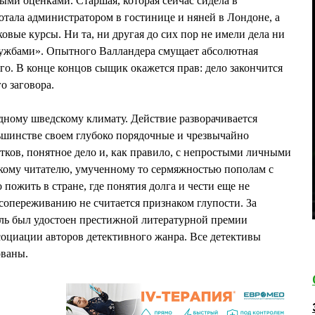
ыми оценками. Старшая, которая сейчас сидела в
отала администратором в гостинице и няней в Лондоне, а
овые курсы. Ни та, ни другая до сих пор не имели дела ни
лужбами». Опытного Валландера смущает абсолютная
. В конце концов сыщик окажется прав: дело закончится
о заговора.
дному шведскому климату. Действие разворачивается
ьшинстве своем глубоко порядочные и чрезвычайно
атков, понятное дело и, как правило, с непростыми личными
кому читателю, умученному то сермяжностью пополам с
пожить в стране, где понятия долга и чести еще не
 сопереживанию не считается признаком глупости. За
ль был удостоен престижной литературной премии
оциации авторов детективного жанра. Все детективы
ваны.