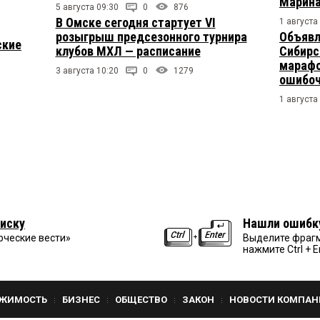
Марина
5 августа 09:30
0
876
В Омске сегодня стартует VI
1 августа
розыгрыш предсезонного турнира
Объявл
ские
клубов МХЛ — расписание
Сибирс
марафо
3 августа 10:20
0
1279
ошибо
1 августа
иску
Нашли ошибк
рческие вести»
Выделите фрагм
нажмите Ctrl + E
ЖИМОСТЬ
БИЗНЕС
ОБЩЕСТВО
ЗАКОН
НОВОСТИ КОМПАН