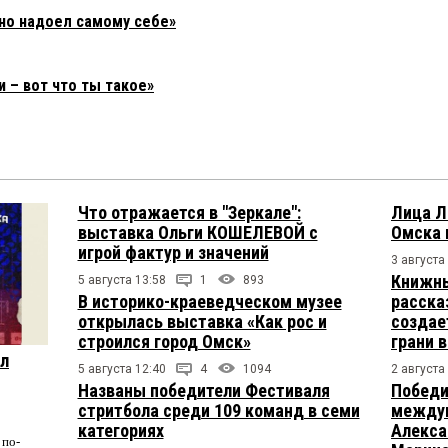
но надоел самому себе»
 – вот что ты такое»
Что отражается в "Зеркале":
Лица Л
выставка Ольги КОШЕЛЕВОЙ с
Омска 
игрой фактур и значений
3 августа
Книжны
5 августа 13:58
1
893
В историко-краеведческом музее
расска
открылась выставка «Как рос и
создае
строился город Омск»
грани 
ул
5 августа 12:40
4
1094
2 августа
Названы победители Фестиваля
Победи
стритбола среди 109 команд в семи
междун
категориях
Алекса
по-