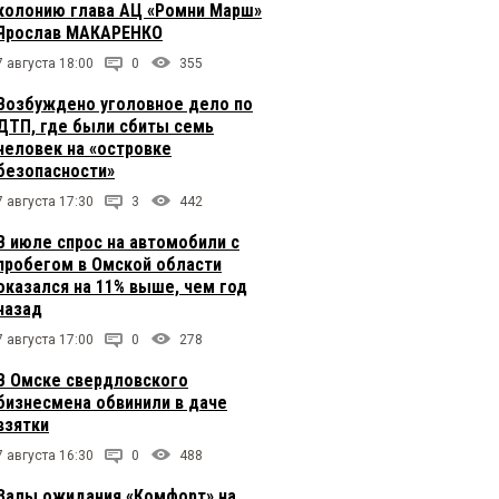
колонию глава АЦ «Ромни Марш»
Ярослав МАКАРЕНКО
7 августа 18:00
0
355
Возбуждено уголовное дело по
ДТП, где были сбиты семь
человек на «островке
безопасности»
7 августа 17:30
3
442
В июле спрос на автомобили с
пробегом в Омской области
оказался на 11% выше, чем год
назад
7 августа 17:00
0
278
В Омске свердловского
бизнесмена обвинили в даче
взятки
7 августа 16:30
0
488
Залы ожидания «Комфорт» на