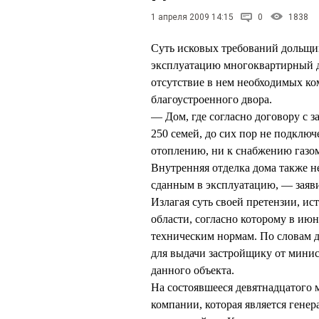
1 апреля 2009 14:15
0
1838
Суть исковых требований дольщик
эксплуатацию многоквартирный д
отсутствие в нем необходимых ко
благоустроенного двора.
— Дом, где согласно договору с 
250 семей, до сих пор не подклю
отоплению, ни к снабжению газом
Внутренняя отделка дома также не
сданным в эксплуатацию, — заяви
Излагая суть своей претензии, и
области, согласно которому в ию
техническим нормам. По словам 
для выдачи застройщику от минис
данного объекта.
На состоявшееся девятнадцатого 
компании, которая является гене