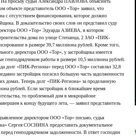
. На просьбу судьи Александра ПАВЛОВА объяснить
ом объекте представитель ООО «Тор» заявил, что
ана с отсутствием финансирования, которое должно
йщика. В доказательство своих слов он представил суду
иректора ООО «Тор» Эдуарда АЗИЕВА, в котором
строительства дома по улице Степанца, 2 ЗАО «ПИК-
сирование в размере 39,7 миллиона рублей. Кроме того,
ального директора ООО «Тор», у застройщика имеется
е генподрядчиком работы в размере 10,5 миллиона рублей.
ода долг «ПИК-Региона» перед ООО «Тор» составлял 32,8
недавно застройщик погасил большую часть задолженности
оих домах. Теперь долг «ПИК-Региона» за проделанную
лиона рублей. Если застройщик в ближайшее время
ительства, то проблемный дом в микрорайоне
авершим к концу будущего лета, — заявил представитель
дъявленное директором ООО «Тор» письмо, судья
она» Сергея СОСНИНА предоставить документальное
перед генподрядчиком задолженности. В ответ господин