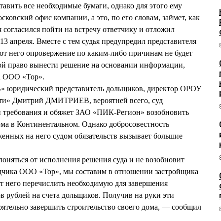
авить все необходимые бумаги, однако для этого ему
сковский офис компании, а это, по его словам, займет, как
 согласился пойти на встречу ответчику и отложил
13 апреля. Вместе с тем судья предупредил представителя
 от него опровержение по каким-либо причинам не будет
обой право вынести решение на основании информации,
а ООО «Тор».
» юридический представитель дольщиков, директор ОРОУ
ти» Дмитрий ДМИТРИЕВ, вероятней всего, суд
и требования и обяжет ЗАО «ПИК-Регион» возобновить
ома в Континентальном. Однако добросовестность
енных на него судом обязательств вызывает большие
оняться от исполнения решения суда и не возобновит
ядчика ООО «Тор», мы составим в отношении застройщика
от него перечислить необходимую для завершения
в рублей на счета дольщиков. Получив на руки эти
тоятельно завершить строительство своего дома, — сообщил