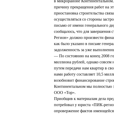
в микрорайоне Континентальном
причину прекращения работ на эт
приостановка строительства связ
осуществляться со стороны застро
письмо от имени генерального д
сообщалось, что для завершения 
Регион» должно произвести финан
как было указано в письме генер
задолженность за уже выполненны
— По состоянию на конец 2008 г
миллиона рублей, однако совсем 
путем передачи нам квартир в св
нами работу составляет 10,5 мил
возобновит финансирование стро
Континентальном мы полностью з
ООО «Тор».
Приобщив к материалам дела пре
потребовал у юриста «ПИК-реги
опровержение фактов имеющейся 