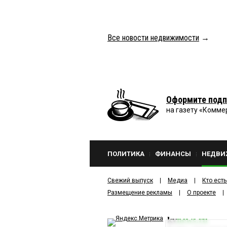
Все новости недвижимости
→
Оформите подп
на газету «Комме
ПОЛИТИКА
ФИНАНСЫ
НЕДВИ
Свежий выпуск
Медиа
Кто есть
Размещение рекламы
О проекте
kv
news.ru