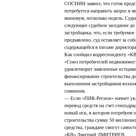
СОСНИН заявил, что готов предст
потребуется направить запрос в мо
минимум, несколько недель. Судья
следующее судебное заседание до 
застройщика, что, если требуемое
предъявлено, суд оставляет за с
содержащейся в письме директор
Как сообщил корреспонденту «КВ
«Союз потребителей недвижимос
удовлетворит заявленные истцам
финансирование строительства д
выполнения застройщиком возлож
сомнения.
— Если «ПИК-Регион» начнет укл
перевод средств на счет генподр
новый иск, в котором потребуем 
строительства сумму 50 миллионо
средства, граждане смогут самос
«КВ» Дмитрий ДМИТРИЕВ.