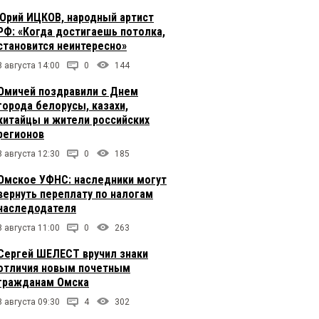
Юрий ИЦКОВ, народный артист
РФ: «Когда достигаешь потолка,
становится неинтересно»
8 августа 14:00
0
144
Омичей поздравили с Днем
города белорусы, казахи,
китайцы и жители российских
регионов
8 августа 12:30
0
185
Омское УФНС: наследники могут
вернуть переплату по налогам
наследодателя
8 августа 11:00
0
263
Сергей ШЕЛЕСТ вручил знаки
отличия новым почетным
гражданам Омска
8 августа 09:30
4
302