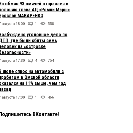
За обман 93 омичей отправлен в
колонию глава АЦ «Ромни Марш»
Ярослав МАКАРЕНКО
7 августа 18:00
1
558
Возбуждено уголовное дело по
ДТП, где были сбиты семь
человек на «островке
безопасности»
7 августа 17:30
4
754
В июле спрос на автомобили с
пробегом в Омской области
оказался на 11% выше, чем год
назад
7 августа 17:00
1
466
Подпишитесь ВКонтакте!