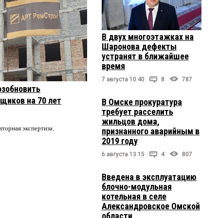
В двух многоэтажках на
Шаронова дефекты
устранят в ближайшее
время
7 августа 10:40
8
787
озобновить
щиков на 70 лет
В Омске прокуратура
требует расселить
жильцов дома,
вторная экспертиза.
признанного аварийным в
2019 году
6 августа 13:15
4
807
Введена в эксплуатацию
блочно-модульная
котельная в селе
Александровское Омской
области