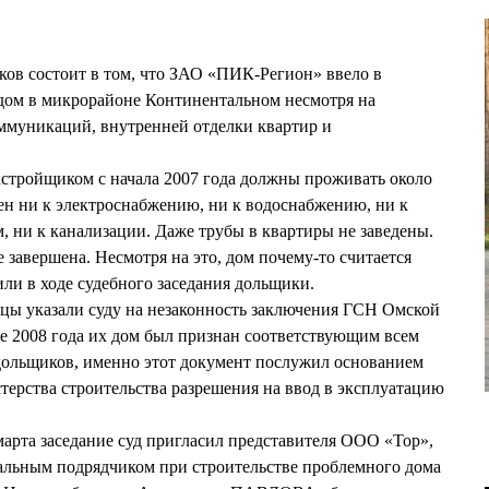
ов состоит в том, что ЗАО «ПИК-Регион» ввело в
ом в микрорайоне Континентальном несмотря на
ммуникаций, внутренней отделки квартир и
застройщиком с начала 2007 года должны проживать около
чен ни к электроснабжению, ни к водоснабжению, ни к
, ни к канализации. Даже трубы в квартиры не заведены.
 завершена. Несмотря на это, дом почему-то считается
ли в ходе судебного заседания дольщики.
стцы указали суду на незаконность заключения ГСН Омской
не 2008 года их дом был признан соответствующим всем
дольщиков, именно этот документ послужил основанием
терства строительства разрешения на ввод в эксплуатацию
марта заседание суд пригласил представителя ООО «Тор»,
ральным подрядчиком при строительстве проблемного дома