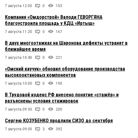
7 августа 12:00
0
153
Компания «Омдорстрой» Валоди ГЕВОРГЯНА
благоустроила площадь у КДЦ «Иртыш»
7 августа 11:20
0
167
В двух многоэтажках на Шаронова дефекты устранят в
ближайшее время
7 августа 10:40
0
221
«Омский каучук» обновил оборудование производства
высокооктановых компонентов
7 августа 10:00
0
190
В Трудовой кодекс РФ внесено понятие «стажёр» и
разъяснены условия стажировок
7 августа 09:30
0
200
Сергею КОЗУБЕНКО продлили СИЗО до сентября
7 августа 09:00
3
392