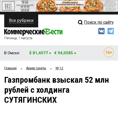
Все рубрики
Поиск по сайту
ПОЛИТИКА
Свежий выпуск
Медиа
ФИНАНСЫ
Пятница, 7 Августа
Кто есть кто
НЕДВИЖИМОСТЬ
В Омске:
$ 81,4077
€ 94,0585
Интервью
БИЗНЕС
Главная
→
Архив газеты
→
№ 12
Мнения
ОБЩЕСТВО
Газпромбанк взыскал 52 млн
Рейтинги
ЗАКОН
рублей с холдинга
Блоги
НОВОСТИ КОМПАНИЙ
СУТЯГИНСКИХ
Архив
ПРОИСШЕСТВИЯ