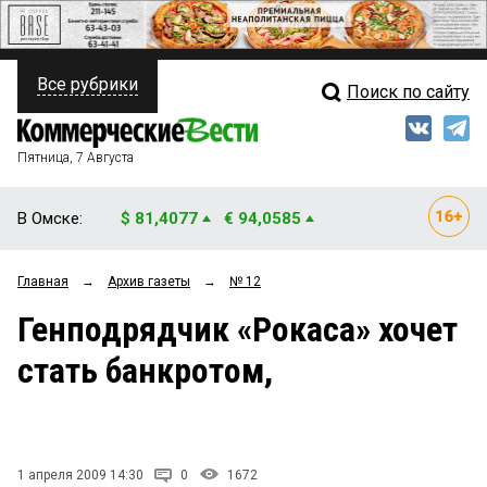
Все рубрики
Поиск по сайту
ПОЛИТИКА
Свежий выпуск
Медиа
ФИНАНСЫ
Пятница, 7 Августа
Кто есть кто
НЕДВИЖИМОСТЬ
В Омске:
$ 81,4077
€ 94,0585
Интервью
БИЗНЕС
Главная
→
Архив газеты
→
№ 12
Мнения
ОБЩЕСТВО
Генподрядчик «Рокаса» хочет
Рейтинги
ЗАКОН
стать банкротом,
Блоги
НОВОСТИ КОМПАНИЙ
Архив
ПРОИСШЕСТВИЯ
1 апреля 2009 14:30
0
1672