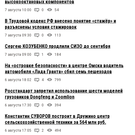
высокооктановых компонентов
7 августа 10:00
0
54
В Трудовой кодекс РФ внесено понятие «стажёр» и
разъяснены условия стажировок
7 августа 09:30
0
113
Сергею КОЗУБЕНКО продлили СИЗО до сентября
7 августа 09:00
1
184
На «островке безопасности» в центре Омска водитель
автомобиля «Лада Гранта» сбил семь пешеходов
6 августа 18:02
4
799
Росстандарт запретил использование шести моделей
грузовиков Dongfeng и Zoomlion
6 августа 17:30
0
394
Константин СУВОРОВ построит в Дружино центр
сельскохозяйственной техники за 564 млн руб.
6 августа 17:05
2
494