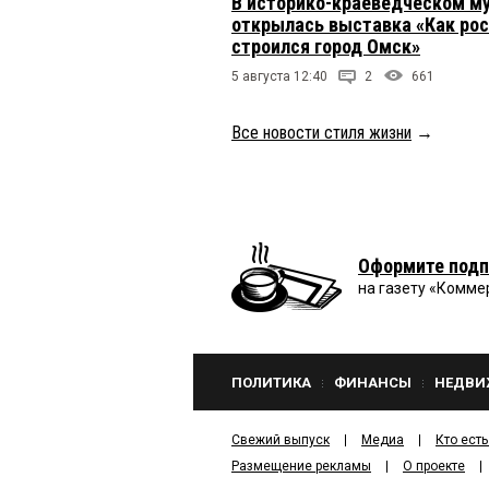
В историко-краеведческом м
открылась выставка «Как рос
строился город Омск»
5 августа 12:40
2
661
Все новости стиля жизни
→
Оформите подп
на газету «Комме
ПОЛИТИКА
ФИНАНСЫ
НЕДВИ
Свежий выпуск
Медиа
Кто есть
Размещение рекламы
О проекте