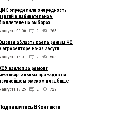
ЦИК определила очередность
партий в избирательном
бюллетене на выборах
6 августа 09:00
0
265
Омская область ввела режим ЧС
в агросекторе из-за засухи
5 августа 18:07
7
503
КСУ взялся за ремонт
межквартальных проездов на
крупнейшем омском кладбище
5 августа 17:25
2
729
Подпишитесь ВКонтакте!