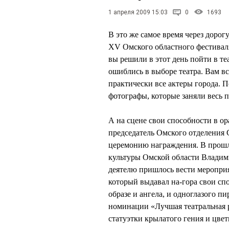
1 апреля 2009 15:03
0
1693
В это же самое время через дорог
ХV Омского областного фестиваля
вы решили в этот день пойти в теа
ошиблись в выборе театра. Вам в
практически все актеры города. 
фотографы, которые заняли весь п
А на сцене свои способности в о
председатель Омского отделения
церемонию награждения. В прошл
культуры Омской области Владим
деятелю пришлось вести меропр
который выдавал на-гора свои сп
образе и ангела, и одноглазого п
номинации «Лучшая театральная р
статуэтки крылатого гения и цвет