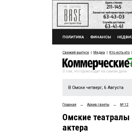
ПОЛИТИКА
ФИНАНСЫ
НЕДВИ
Свежий выпуск
Медиа
Кто есть кто
О том, что происходит на самом деле
В Омске четверг, 6 Августа
Главная
→
Архив газеты
→
№ 12
Омские театралы 
актера