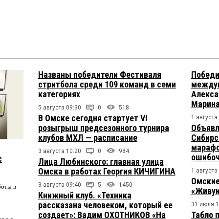
Названы победители Фестиваля
Победи
стритбола среди 109 команд в семи
междун
категориях
Алекса
Марина
5 августа 09:30
0
518
В Омске сегодня стартует VI
1 августа
розыгрыш предсезонного турнира
Объявл
клубов МХЛ — расписание
Сибирс
марафо
3 августа 10:20
0
984
ошибо
с
Лица Любинского: главная улица
Омска в работах Георгия КИЧИГИНА
1 августа
Омские
3 августа 09:40
5
1450
боты в
«Живую
Книжный клуб. «Техника
рассказана человеком, который ее
31 июля 1
создает»: Вадим ОХОТНИКОВ «На
Табло 