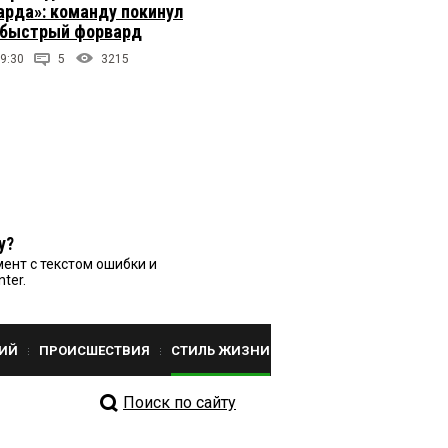
арда»: команду покинул
быстрый форвард
9:30
5
3215
у?
ент с текстом ошибки и
nter.
ИЙ
ПРОИСШЕСТВИЯ
СТИЛЬ ЖИЗНИ
Поиск по сайту