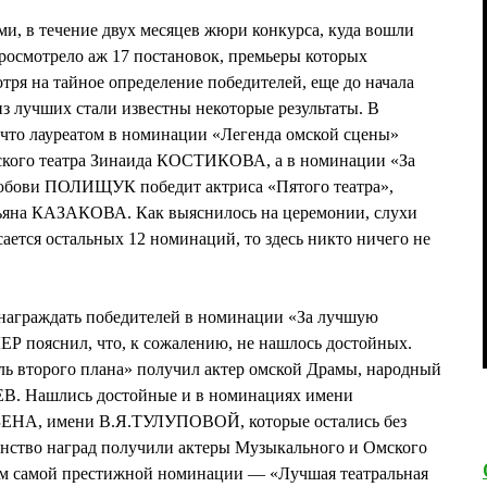
ми, в течение двух месяцев жюри конкурса, куда вошли
росмотрело аж 17 постановок, премьеры которых
тря на тайное определение победителей, еще до начала
 лучших стали известны некоторые результаты. В
 что лауреатом в номинации «Легенда омской сцены»
йского театра Зинаида КОСТИКОВА, а в номинации «За
бови ПОЛИЩУК победит актриса «Пятого театра»,
тьяна КАЗАКОВА. Как выяснилось на церемонии, слухи
сается остальных 12 номинаций, то здесь никто ничего не
награждать победителей в номинации «За лучшую
 пояснил, что, к сожалению, не нашлось достойных.
 второго плана» получил актер омской Драмы, народный
В. Нашлись достойные и в номинациях имени
НА, имени В.Я.ТУЛУПОВОЙ, которые остались без
инство наград получили актеры Музыкального и Омского
том самой престижной номинации — «Лучшая театральная