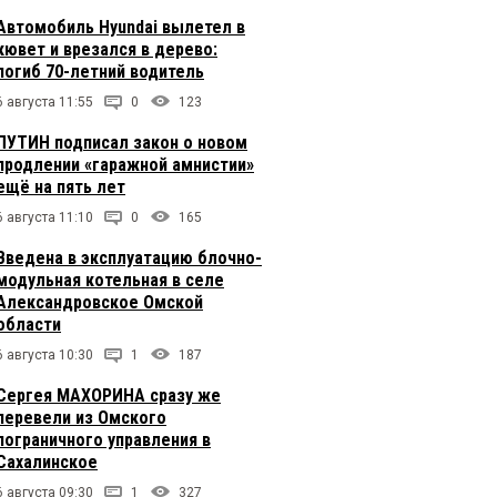
Автомобиль Hyundai вылетел в
кювет и врезался в дерево:
погиб 70-летний водитель
6 августа 11:55
0
123
ПУТИН подписал закон о новом
продлении «гаражной амнистии»
ещё на пять лет
6 августа 11:10
0
165
Введена в эксплуатацию блочно-
модульная котельная в селе
Александровское Омской
области
6 августа 10:30
1
187
Сергея МАХОРИНА сразу же
перевели из Омского
пограничного управления в
Сахалинское
6 августа 09:30
1
327