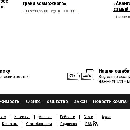
узее
грани возможного»
«Аванг
 и
самый 
2 августа 23:00
0
1105
31 июля 0
иску
Нашли ошибк
рческие вести»
Выделите фрагм
нажмите Ctrl + E
ЖИМОСТЬ
БИЗНЕС
ОБЩЕСТВО
ЗАКОН
НОВОСТИ КОМПАН
 кто
Интервью
Мнения
Рейтинги
Блоги
Архив
Контакты
Стать блогером
Подписка
RSS