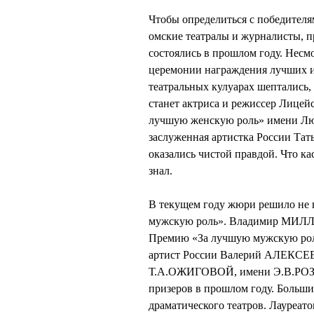
Чтобы определиться с победителя
омские театралы и журналисты, п
состоялись в прошлом году. Несмо
церемонии награждения лучших из
театральных кулуарах шептались,
станет актриса и режиссер Лице
лучшую женскую роль» имени Лю
заслуженная артистка России Та
оказались чистой правдой. Что ка
знал.
В текущем году жюри решило не 
мужскую роль». Владимир МИЛЛЕР
Премию «За лучшую мужскую роль
артист России Валерий АЛЕКСЕЕ
Т.А.ОЖИГОВОЙ, имени Э.В.РОЗЕ
призеров в прошлом году. Больш
драматического театров. Лауреа