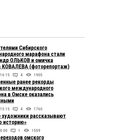
телями Сибирского
ародного марафона стали
ндр ОЛЬКОВ и омичка
 КОВАЛЕВА (фоторепортаж)
 16:15
4
1905
енные ранее рекорды
кого международного
на в Омске оказались
чными
 15:15
4
1760
 художники рассказывают
 историю»
0:00
1
1509
переходов омского