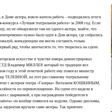
у, в Доме актера, вовсю кипела работа – подводились итоги
-конкурса «Лучшая театральная работа» за 2008 год. Если
тр, но не обнаружили там ни одного актера, знайте, что
сенепременно нужно было идти в Дом актера, где собрались
Пожалуй, конкуренцию им могли составить только
ервый ряд, чтобы запечатлеть то, что творилось на сцене.
раторском искусстве и чувстве юмора демонстрировал
 СТД Владимир МИЛЛЕР, который по традиции вел
ом году в этой почетной работе ему помогал министр
ир ТЕЛЕВНОЙ, на этот раз главному театральному
иятие с актером театра «Галерка» Виталием КОШКИНЫМ,
особности по перевоплощению. На сцене его видели в
ирата с шарманкой, а при награждении победителя в
абота» он вообще появился на ходулях. Однако дипломы,
ы лауреатам вручали сами актеры. Так приятнее.