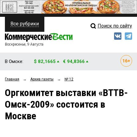
Все рубрики
Поиск по сайту
ПОЛИТИКА
Свежий выпуск
Медиа
ФИНАНСЫ
Воскресенье, 9 Августа
Кто есть кто
НЕДВИЖИМОСТЬ
В Омске:
$ 82,1665
€ 94,8366
Интервью
БИЗНЕС
Главная
→
Архив газеты
→
№ 12
Мнения
ОБЩЕСТВО
Оргкомитет выставки «ВТТВ-
Рейтинги
ЗАКОН
Омск-2009» состоится в
Блоги
НОВОСТИ КОМПАНИЙ
Москве
Архив
ПРОИСШЕСТВИЯ