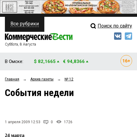
Все рубрики
Поиск по сайту
ПОЛИТИКА
Свежий выпуск
Медиа
ФИНАНСЫ
Суббота, 8 Августа
Кто есть кто
НЕДВИЖИМОСТЬ
В Омске:
$ 82,1665
€ 94,8366
Интервью
БИЗНЕС
Главная
→
Архив газеты
→
№ 12
Мнения
ОБЩЕСТВО
События недели
Рейтинги
ЗАКОН
Блоги
НОВОСТИ КОМПАНИЙ
Архив
1 апреля 2009 12:53
0
1726
ПРОИСШЕСТВИЯ
24 марта