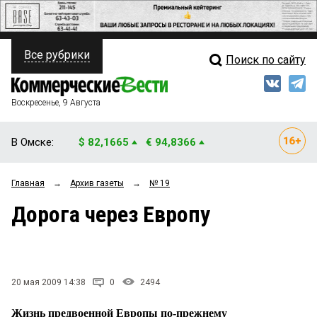
Все рубрики
Поиск по сайту
ПОЛИТИКА
Свежий выпуск
Медиа
ФИНАНСЫ
Воскресенье, 9 Августа
Кто есть кто
НЕДВИЖИМОСТЬ
В Омске:
$ 82,1665
€ 94,8366
Интервью
БИЗНЕС
Главная
→
Архив газеты
→
№ 19
Мнения
ОБЩЕСТВО
Дорога через Европу
Рейтинги
ЗАКОН
Блоги
НОВОСТИ КОМПАНИЙ
Архив
20 мая 2009 14:38
0
2494
ПРОИСШЕСТВИЯ
Жизнь предвоенной Европы по-прежнему
СТИЛЬ ЖИЗНИ