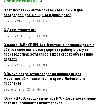
СВЕЖИЕ НОВОСТИ
В столкновении автомобилей Renault и «Лады»
пострадали две женщины и двое детей
8 августа 21:48
0
272
С Днем строителя!
8 августа 18:00
1
291
Эльвира НАБИУЛЛИНА: «Некоторые компании даже в
убыток себе пытаются удержать рабочую силу на
производствах, хотя спрос в их секторах объективно
падает»
8 августа 16:45
2
401
В Омске остро встал запрос на площадки для
мероприятий – нужно что-то кроме Любинского
проспекта
8 августа 15:30
3
568
Юрий ИЦКОВ, народный артист РФ: «Когда достигаешь
потолка, становится неинтересно»