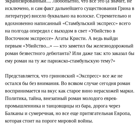
экранизированный.... Любопытно, что все это (а значит, не
исключено, и сам факт дальнейшего существования Грина в
литературе) висело буквально на волоске. Стремительно и
вдохновенно написанный «Стамбульский экспресс» всего
на полгода опередил с выходом в свет «Убийство в
Восточном экспрессе» Агаты Кристи. А ведь выйди
первым «Убийство...» — кто заметил бы железнодорожный
роман безвестного дебютанта? Или даже так: кто заказал бы
ему роман на ту же парижско-стамбульскую тему?»
Представляется, что гриновский «Экспресс» все же не
остался бы без внимания. Во всяком случае сегодня роман
воспринимается на вкус как старое вино нерасхожей марки.
Политика, тайна, внезапный роман молодого еврея-
промышленника и танцовщицы из бара, дорога через
Балканы и сумеречная, но все еще притягательная Европа,
которая стоит на пороге мировой войны.