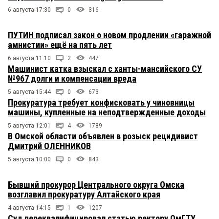
6 августа 17:30
0
316
ПУТИН подписал закон о новом продлении «гаражной
амнистии» ещё на пять лет
6 августа 11:10
2
447
Машинист катка взыскал с ханты-мансийского СУ
№967 долги и компенсации вреда
5 августа 15:44
0
673
Прокуратура требует конфисковать у чиновницы
машины, купленные на неподтвержденные доходы
5 августа 12:01
4
1789
В Омской области объявлен в розыск рецидивист
Дмитрий ОЛЕННИКОВ
5 августа 10:00
0
843
Бывший прокурор Центрального округа Омска
возглавил прокуратуру Алтайского края
4 августа 14:15
1
1207
Суд переквалифицировал статью ректору ОмГТУ