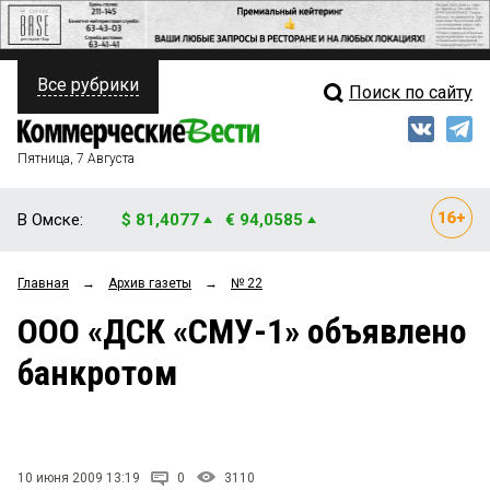
Все рубрики
Поиск по сайту
ПОЛИТИКА
Свежий выпуск
Медиа
ФИНАНСЫ
Пятница, 7 Августа
Кто есть кто
НЕДВИЖИМОСТЬ
В Омске:
$ 81,4077
€ 94,0585
Интервью
БИЗНЕС
Главная
→
Архив газеты
→
№ 22
Мнения
ОБЩЕСТВО
ООО «ДСК «СМУ-1» объявлено
Рейтинги
ЗАКОН
банкротом
Блоги
НОВОСТИ КОМПАНИЙ
Архив
ПРОИСШЕСТВИЯ
10 июня 2009 13:19
0
3110