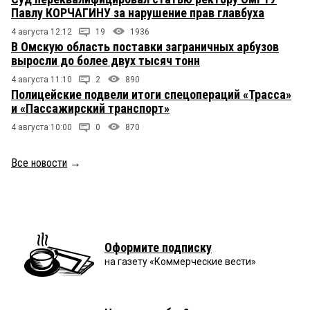
Павлу КОРЧАГИНУ за нарушение прав главбуха
4 августа 12:12
19
1936
В Омскую область поставки заграничных арбузов
выросли до более двух тысяч тонн
4 августа 11:10
2
890
Полицейские подвели итоги спецопераций «Трасса»
и «Пассажирский транспорт»
4 августа 10:00
0
870
Все новости
→
Оформите подписку
на газету «Коммерческие вести»