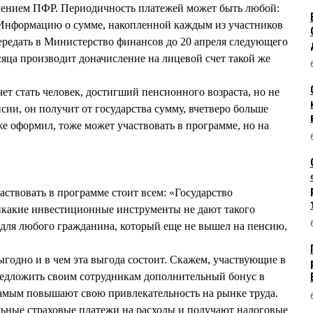
лением ПФР. Периодичность платежей может быть любой:
ь. Информацию о сумме, накопленной каждым из участников
ередать в Министерство финансов до 20 апреля следующего
есяца производит доначисление на лицевой счет такой же
ет стать человек, достигший пенсионного возраста, но не
сии, он получит от государства сумму, вчетверо больше
же оформил, тоже может участвовать в программе, но на
твовать в программе стоит всем: «Государство
икакие инвестиционные инструменты не дают такого
и для любого гражданина, который еще не вышел на пенсию,
выгодно и в чем эта выгода состоит. Скажем, участвующие в
редложить своим сотрудникам дополнительный бонус в
амым повышают свою привлекательность на рынке труда.
льные страховые платежи на расходы и получают налоговые