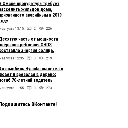
В Омске прокуратура требует
расселить жильцов дома,
признанного аварийным в 2019
году
6 августа 13:15
2
226
Десятую часть от мощности
энергопотребления ОНПЗ
составила энергия солнца.
6 августа 12:35
0
219
Автомобиль Hyundai вылетел в
кювет и врезался в дерево:
погиб 70-летний водитель
6 августа 11:55
0
273
Подпишитесь ВКонтакте!