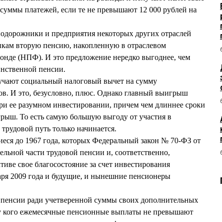
суммы платежей, если те не превышают 12 000 рублей на
нодорожники и предприятия некоторых других отраслей
икам вторую пенсию, накопленную в отраслевом
онде (НПФ). И это предложение нередко выгоднее, чем
инственной пенсии.
лучают социальный налоговый вычет на сумму
в. И это, безусловно, плюс. Однако главный выигрыш
при ее разумном инвестировании, причем чем длиннее сроки
рыш. То есть самую большую выгоду от участия в
 трудовой путь только начинается.
еся до 1967 года, которых Федеральный закон № 70-ФЗ от
ельной части трудовой пенсии и, соответственно,
тиве свое благосостояние за счет инвестирования
аря 2009 года и будущие, и нынешние пенсионеры
я пенсии ради учетверенной суммы своих дополнительных
, у кого ежемесячные пенсионные выплаты не превышают