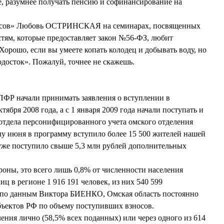
е, разумнее получать пенсию и софинансирование на
сов» Любовь ОСТРИНСКАЯ на семинарах, посвященных
тям, которые предоставляет закон №56-ФЗ, любит
орошо, если вы умеете копать колодец и добывать воду, но
одосток». Пожалуй, точнее не скажешь.
ПФР начали принимать заявления о вступлении в
ября 2008 года, а с 1 января 2009 года начали поступать и
отдела персонифицированного учета омского отделения
 июня в программу вступило более 15 500 жителей нашей
уже поступило свыше 5,3 млн рублей дополнительных
роны, это всего лишь 0,8% от численности населения
ц в регионе 1 916 191 человек, из них 540 599
, по данным Виктора БИЕНКО, Омская область постоянно
убъектов РФ по объему поступивших взносов.
ения лично (58,5% всех поданных) или через одного из 614