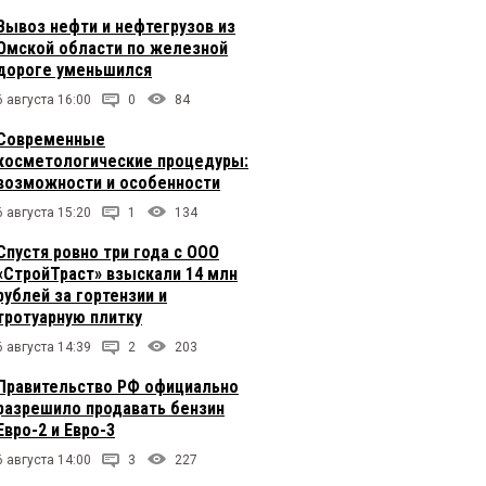
Вывоз нефти и нефтегрузов из
Омской области по железной
дороге уменьшился
6 августа 16:00
0
84
Современные
косметологические процедуры:
возможности и особенности
6 августа 15:20
1
134
Спустя ровно три года с ООО
«СтройТраст» взыскали 14 млн
рублей за гортензии и
тротуарную плитку
6 августа 14:39
2
203
Правительство РФ официально
разрешило продавать бензин
Евро-2 и Евро-3
6 августа 14:00
3
227