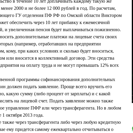
ельство в течение 10 лет доплачивать каждому такую же
 менее 2000 и не более 12 000 рублей в год. По расчетам,
ляющего ГУ отделения ПФ РФ по Омской области Виктором
ет обеспечить через 10 лет прибавку к ежемесячной
ей, и увеличенная пенсия будет выплачиваться пожизненно.
носить дополнительные платежи на лицевые счета своих
которых (например, отработавших на предприятии
м, кому, при каких условиях и сколько будет вноситься,
м или вносится в коллективный договор. Эти средства
едприятия на оплату труда и не могут превышать 12% всех
ственной программы софинансирования дополнительных
н должен подать заявление. Проще всего вручить его
но, какую сумму (либо процент от зарплаты) и с какой
ислять на лицевой счет. Подать заявление можно также
ое управление ПФР или через трансферагента. Но в любом
е 1 октября 2013 года.
 также через трансферагента либо через любую кредитную
чае ему придется самому ежеквартально отчитываться о