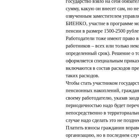
государство взяло на себя обязат
сумму, какую он внесет сам, но не
озвученным заместителем управ
БИЕНКО, участие в программе мож
пенсии в размере 1500-2500 рубл
Работодатели тоже имеют право в
работников – всех или только не
определенный срок). Решение о то
оформляется специальным приказо
включаются в состав расходов пр
таких расходов.
Чтобы стать участником государ
пенсионных накоплений, граждани
своему работодателю, указав заод
периодичностью надо будет переч
непосредственно в территориальн
случае надо сделать это не поздне
Платить взносы гражданин вправе
организацию, но в последнем слу