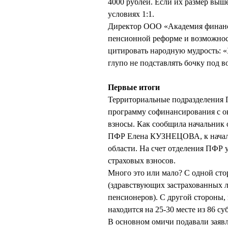
4000 рублей. Если их размер выш
условиях 1:1.
Директор ООО «Академия финан
пенсионной реформе и возможнос
цитировать народную мудрость: «Х
глупо не подставлять бочку под в
Первые итоги
Территориальные подразделения 
программу софинансирования с окт
взносы. Как сообщила начальник 
ПФР Елена КУЗНЕЦОВА, к началу
области. На счет отделения ПФР 
страховых взносов.
Много это или мало? С одной сто
(здравствующих застрахованных ли
пенсионеров). С другой стороны
находится на 25-30 месте из 86 с
В основном омичи подавали заявл