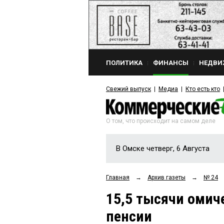
ПОЛИТИКА
ФИНАНСЫ
НЕДВИ
Свежий выпуск
Медиа
Кто есть кто
О том, что происходит на самом деле
В Омске четверг, 6 Августа
Главная
→
Архив газеты
→
№ 24
15,5 тысячи омич
пенсии