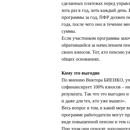
сделанных платежах перед управ
хоть раз в год, хоть каждый ден
программы за год, ПФР должен п
года, после чего оно в течение м
суммы.
Если участником программы захоч
обратившийся за начислением пен
своих взносов. Тот, кто пенсию у
общих основаниях.
Кому это выгодно
По мнению Виктора БИЕНКО, учас
софинансирует 100% взносов – н
результата. Так что это выгодно 
и даже для тех, кто уже вышел».
Весь вопрос в том, в какой мере 
программе работодатели могут п
виде повышенной пенсии и тем с
При этом они относят дополните