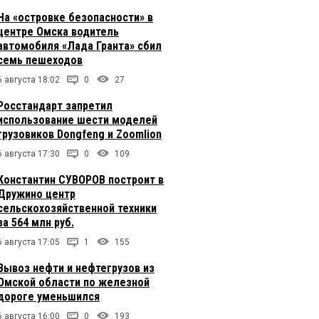
На «островке безопасности» в
центре Омска водитель
автомобиля «Лада Гранта» сбил
семь пешеходов
6 августа 18:02
0
27
Росстандарт запретил
использование шести моделей
грузовиков Dongfeng и Zoomlion
6 августа 17:30
0
109
Константин СУВОРОВ построит в
Дружино центр
сельскохозяйственной техники
за 564 млн руб.
6 августа 17:05
1
155
Вывоз нефти и нефтегрузов из
Омской области по железной
дороге уменьшился
6 августа 16:00
0
193