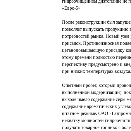
гидроочищенном дизтопливе не пр
«Евро-5».
После реконструкции был запущен
позволяет выпускать продукцию в
потребностей рынка. Новый узел 
присадок. Противоизносная подае
цетаноповышающую присадку комп
этому времени полностью перейде
перспективу предусмотрено и вв
при низких температурах воздуха
Опытный пробег, который проводи
выполненной модернизации), пок
выходе имело содержание серы ме
содержание ароматических углево
штатном режиме. ОАО «Газпромн
нехватку мощностей гидроочистки
получать товарное топливо с бол