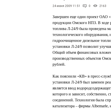
24 июня 2009 11:51
0
2163
Завершен еще один проект ОАО «
продукции Омского НПЗ. В ходе 
топлива Л-24/9 была проведена м
технологического оборудования, 
гидроочищенное дизельное топли
установки Л-24/9 позволит улучш
Общий объем финансовых вложен
производственных объектов Омско
рублей.
Как пояснили «КВ» в пресс-служб
установки Л-24/9 был заменен ре
является ввод водородсодержащег
которого и зависит, собственно, 
соединений. Технология была сп
катализатора – фирмы Albemarle, 