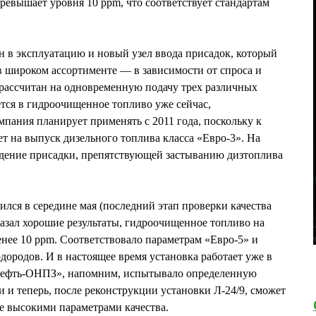
евышает уровня 10 ppm, что соответствует стандартам
 в эксплуатацию и новый узел ввода присадок, который
 широком ассортименте — в зависимости от спроса и
рассчитан на одновременную подачу трех различных
тся в гидроочищенное топливо уже сейчас,
ания планирует применять с 2011 года, поскольку к
т на выпуск дизельного топлива класса «Евро-3». На
едение присадки, препятствующей застыванию дизтоплива
.
лся в середине мая (последний этап проверки качества
азал хорошие результаты, гидроочищенное топливо на
нее 10 ppm. Соответствовало параметрам «Евро-5» и
дородов. И в настоящее время установка работает уже в
ефть-ОНПЗ», напомним, испытывало определенную
 и теперь, после реконструкции установки Л-24/9, сможет
ее высокими параметрами качества.