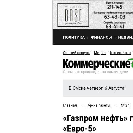
ПОЛИТИКА
ФИНАНСЫ
НЕДВИ
Свежий выпуск
Медиа
Кто есть кто
О том, что происходит на самом деле
В Омске четверг, 6 Августа
Главная
→
Архив газеты
→
№ 24
«Газпром нефть» 
«Евро-5»