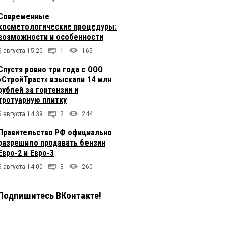
Современные
косметологические процедуры:
возможности и особенности
6 августа 15:20
1
165
Спустя ровно три года с ООО
«СтройТраст» взыскали 14 млн
рублей за гортензии и
тротуарную плитку
6 августа 14:39
2
244
Правительство РФ официально
разрешило продавать бензин
Евро-2 и Евро-3
6 августа 14:00
3
260
Подпишитесь ВКонтакте!