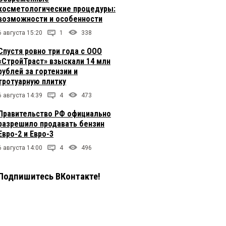
косметологические процедуры:
возможности и особенности
6 августа 15:20
1
338
Спустя ровно три года с ООО
«СтройТраст» взыскали 14 млн
рублей за гортензии и
тротуарную плитку
6 августа 14:39
4
473
Правительство РФ официально
разрешило продавать бензин
Евро-2 и Евро-3
6 августа 14:00
4
496
Подпишитесь ВКонтакте!