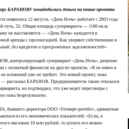
ору БАРАНОВУ понадобились деньги на новые проекты
а появилось 12 августа. «День Ночь» работает с 2003 года
й путь, 32. Общая площадь супермаркета — 1100 кв.м.
ажу не выставляется — «День Ночь» находится в
чной аренды с пролонгацией. Как уверяют собственники в
ьный, без кредитов и просроченных задолженностей».
ОВ, контролирующий супермаркет «День Ночь», решение
зи с нехваткой финансов на другие проекты. «Я не имею в
он вложений уже не требует. Это новый проект, пока
у» — рассказал БАРАНОВ. Предприниматель также отказался
рмаркета, но подтвердил, что уже ведет переговоры с
о пока безрезультатно.
 бывшего директора ООО «Геомарт-ритейл», адекватная
ываться из его экономических показателей: «Если, к
этого магазина 10 млн рублей, то купить его можно