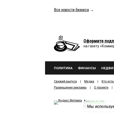
Все новости бизнеса
→
Оформите подп
на газету «Комме
ПОЛИТИКА
ФИНАНСЫ
НЕДВИ
Свежий выпуск
Медиа
Кто есть
Размещение рекламы
О проекте
kv
news.ru
Мы используе
©
2001—2026
ООО И