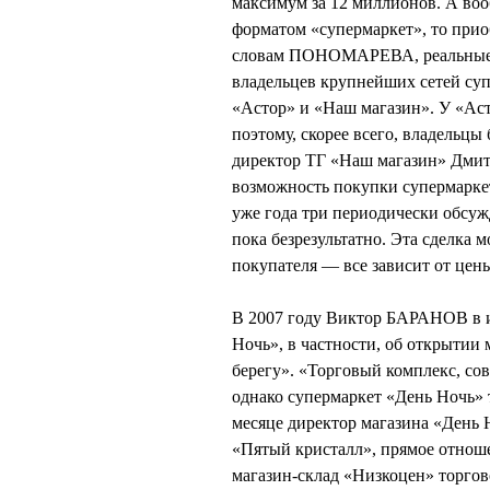
максимум за 12 миллионов. А воо
форматом «супермаркет», то приоб
словам ПОНОМАРЕВА, реальные п
владельцев крупнейших сетей суп
«Астор» и «Наш магазин». У «Аст
поэтому, скорее всего, владель
директор ТГ «Наш магазин» Дми
возможность покупки супермарке
уже года три периодически обсуж
пока безрезультатно. Эта сделка 
покупателя — все зависит от цен
В 2007 году Виктор БАРАНОВ в и
Ночь», в частности, об открытии
берегу». «Торговый комплекс, со
однако супермаркет «День Ночь»
месяце директор магазина «Ден
«Пятый кристалл», прямое отнош
магазин-склад «Низкоцен» торго