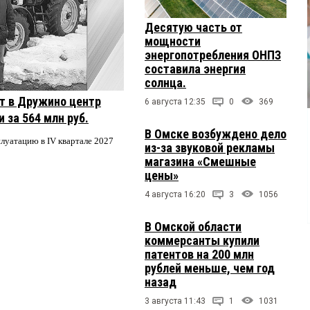
Десятую часть от
мощности
энергопотребления ОНПЗ
составила энергия
солнца.
т в Дружино центр
6 августа 12:35
0
369
 за 564 млн руб.
В Омске возбуждено дело
плуатацию в IV квартале 2027
из-за звуковой рекламы
магазина «Смешные
цены»
4 августа 16:20
3
1056
В Омской области
коммерсанты купили
патентов на 200 млн
рублей меньше, чем год
назад
3 августа 11:43
1
1031