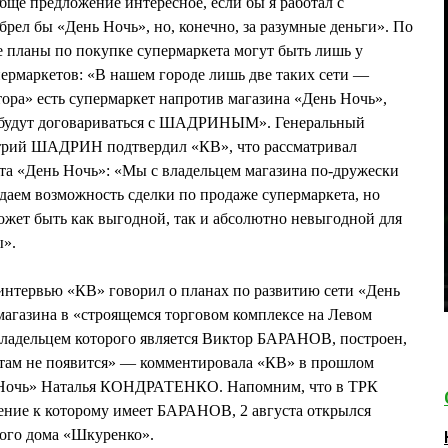
бще предложение интересное, если бы я работал с
рел бы «День Ночь», но, конечно, за разумные деньги». По
ланы по покупке супермаркета могут быть лишь у
ермаркетов: «В нашем городе лишь две таких сети —
ора» есть супермаркет напротив магазина «День Ночь»,
цы будут договариваться с ШАДРИНЫМ». Генеральный
трий ШАДРИН подтвердил «КВ», что рассматривал
та «День Ночь»: «Мы с владельцем магазина по-дружески
даем возможность сделки по продаже супермаркета, но
может быть как выгодной, так и абсолютно невыгодной для
ы».
нтервью «КВ» говорил о планах по развитию сети «День
 магазина в «строящемся торговом комплексе на Левом
владельцем которого является Виктор БАРАНОВ, построен,
 там не появится» — комментировала «КВ» в прошлом
ь Ночь» Наталья КОНДРАТЕНКО. Напомним, что в ТРК
ение к которому имеет БАРАНОВ, 2 августа открылся
вого дома «Шкуренко».