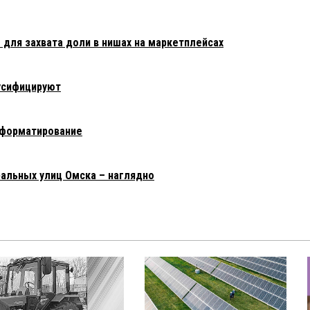
 для захвата доли в нишах на маркетплейсах
усифицируют
еформатирование
альных улиц Омска – наглядно