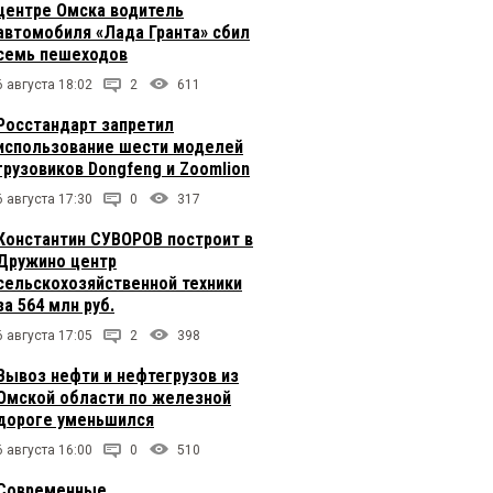
центре Омска водитель
автомобиля «Лада Гранта» сбил
семь пешеходов
6 августа 18:02
2
611
Росстандарт запретил
использование шести моделей
грузовиков Dongfeng и Zoomlion
6 августа 17:30
0
317
Константин СУВОРОВ построит в
Дружино центр
сельскохозяйственной техники
за 564 млн руб.
6 августа 17:05
2
398
Вывоз нефти и нефтегрузов из
Омской области по железной
дороге уменьшился
6 августа 16:00
0
510
Современные