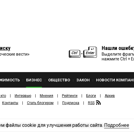
иску
Нашли ошибк
рческие вести»
Выделите фрагм
нажмите Ctrl + E
ЖИМОСТЬ
БИЗНЕС
ОБЩЕСТВО
ЗАКОН
НОВОСТИ КОМПАН
 кто
Интервью
Мнения
Рейтинги
Блоги
Архив
Контакты
Стать блогером
Подписка
RSS
м файлы cookie для улучшения работы сайта.
Подробнее
Политика конфиденциальности
ЗДАТЕЛЬСКИЙ ДОМ «КВ».