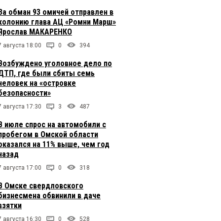
За обман 93 омичей отправлен в
колонию глава АЦ «Ромни Марш»
Ярослав МАКАРЕНКО
7 августа 18:00
0
394
Возбуждено уголовное дело по
ДТП, где были сбиты семь
человек на «островке
безопасности»
7 августа 17:30
3
487
В июле спрос на автомобили с
пробегом в Омской области
оказался на 11% выше, чем год
назад
7 августа 17:00
0
318
В Омске свердловского
бизнесмена обвинили в даче
взятки
7 августа 16:30
0
528