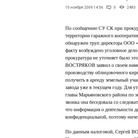
10 ноября 2009 14:56
0
2483
По сообщению СУ СК при прокура
территории гаражного кооператив
обнаружен труп директора ООО
факту возбуждено уголовное дело п
прокуратура не уточняет было эт
ВОСТРЯКОВ заявил о своем намер
производству облицовочного кир
получить в аренду земельный учас
завода уже в текущем году. Для 
главы Марьяновского района по 
звонка она беседовала со следов
что информация о деятельности 
конфиденциальной, поэтому ничег
По данным налоговой, Сергей В