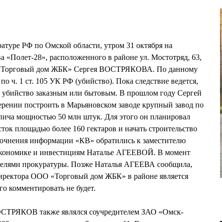
туре РФ по Омской области, утром 31 октября на
а «Полет-28», расположенного в районе ул. Мостотряд, 63,
 «Торговый дом ЖБК» Сергея ВОСТРЯКОВА. По данному
о ч. 1 ст. 105 УК РФ (убийство). Пока следствие ведется,
о убийство заказным или бытовым. В прошлом году Сергей
ении построить в Марьяновском заводе крупный завод по
пича мощностью 50 млн штук. Для этого он планировал
ток площадью более 160 гектаров и начать строительство
уточнения информации «КВ» обратились к заместителю
экономике и инвестициям Наталье АГЕЕВОЙ. В момент
ателями прокуратуры. Позже Наталья АГЕЕВА сообщила,
директора ООО «Торговый дом ЖБК» в районе является
о комментировать не будет.
ОСТРЯКОВ также являлся соучредителем ЗАО «Омск-