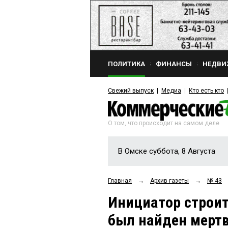
ПОЛИТИКА
ФИНАНСЫ
НЕДВИ
Свежий выпуск
Медиа
Кто есть кто
О том, что происходит на самом деле
В Омске суббота, 8 Августа
Главная
→
Архив газеты
→
№ 43
Инициатор строит
был найден мерт