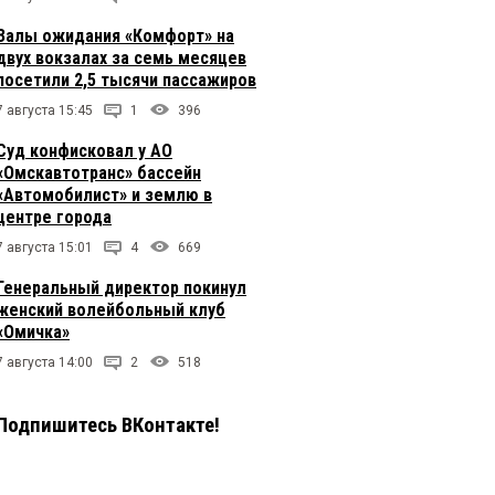
Залы ожидания «Комфорт» на
двух вокзалах за семь месяцев
посетили 2,5 тысячи пассажиров
7 августа 15:45
1
396
Суд конфисковал у АО
«Омскавтотранс» бассейн
«Автомобилист» и землю в
центре города
7 августа 15:01
4
669
Генеральный директор покинул
женский волейбольный клуб
«Омичка»
7 августа 14:00
2
518
Подпишитесь ВКонтакте!