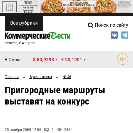
Все рубрики
Поиск по сайту
ПОЛИТИКА
Свежий выпуск
Медиа
ФИНАНСЫ
Четверг, 6 Августа
Кто есть кто
НЕДВИЖИМОСТЬ
В Омске:
$ 80,9293
€ 93,1901
Интервью
БИЗНЕС
Главная
→
Архив газеты
→
№ 46
Мнения
ОБЩЕСТВО
Пригородные маршруты
Рейтинги
ЗАКОН
выставят на конкурс
Блоги
НОВОСТИ КОМПАНИЙ
Архив
ПРОИСШЕСТВИЯ
25 ноября 2009 12:56
0
2364