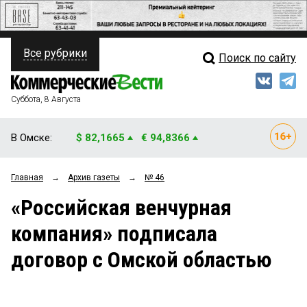
Все рубрики
Поиск по сайту
ПОЛИТИКА
Свежий выпуск
Медиа
ФИНАНСЫ
Суббота, 8 Августа
Кто есть кто
НЕДВИЖИМОСТЬ
В Омске:
$ 82,1665
€ 94,8366
Интервью
БИЗНЕС
Главная
→
Архив газеты
→
№ 46
Мнения
ОБЩЕСТВО
«Российская венчурная
Рейтинги
ЗАКОН
компания» подписала
Блоги
НОВОСТИ КОМПАНИЙ
договор с Омской областью
Архив
ПРОИСШЕСТВИЯ