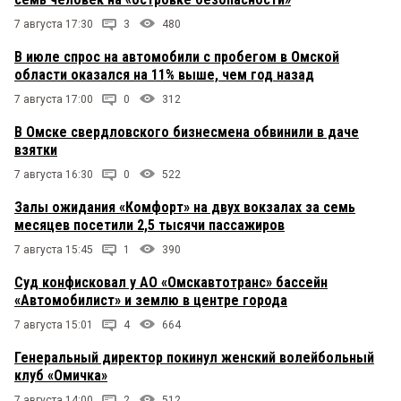
7 августа 17:30
3
480
В июле спрос на автомобили с пробегом в Омской
области оказался на 11% выше, чем год назад
7 августа 17:00
0
312
В Омске свердловского бизнесмена обвинили в даче
взятки
7 августа 16:30
0
522
Залы ожидания «Комфорт» на двух вокзалах за семь
месяцев посетили 2,5 тысячи пассажиров
7 августа 15:45
1
390
Суд конфисковал у АО «Омскавтотранс» бассейн
«Автомобилист» и землю в центре города
7 августа 15:01
4
664
Генеральный директор покинул женский волейбольный
клуб «Омичка»
7 августа 14:00
2
512