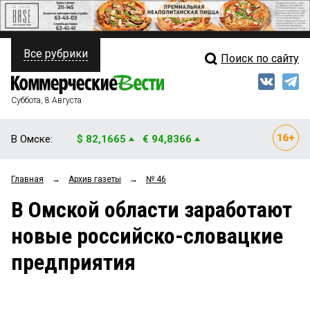
Все рубрики
Поиск по сайту
ПОЛИТИКА
Свежий выпуск
Медиа
ФИНАНСЫ
Суббота, 8 Августа
Кто есть кто
НЕДВИЖИМОСТЬ
В Омске:
$ 82,1665
€ 94,8366
Интервью
БИЗНЕС
Главная
→
Архив газеты
→
№ 46
Мнения
ОБЩЕСТВО
В Омской области заработают
Рейтинги
ЗАКОН
новые российско-словацкие
Блоги
НОВОСТИ КОМПАНИЙ
предприятия
Архив
ПРОИСШЕСТВИЯ