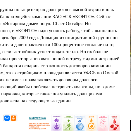
 группы по защите прав дольщиков в омской мэрии вновь
 о банкротящейся компании ЗАО «СК «КОНТО». Сейчас
а «Янтарном доме» по ул. 10 лет Октября. Но
много, и «КОНТО» надо усилить работу, чтобы выполнить
 в декабре 2009 года. Дольщик из инициативной группы по
ители дали практически 100-процентное согласие на то,
, если застройщик успеет подать тепло. Но их больше
щики просят организовать по ней встречу с администрацией
 банкрота оспаривает законность договоров компании
м, что застройщиком площадки является УФСБ по Омской
к не имела права заключать договоры долевого
ляющий якобы пообещал не трогать квартиры, но в доме
 парковки, которые также покупались дольщиками.
т доложена на следующем заседании.