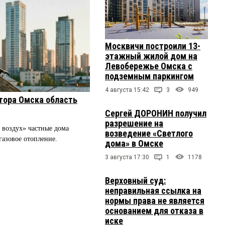
Москвичи построили 13-
этажный жилой дом на
Левобережье Омска с
подземным паркингом
4 августа 15:42
3
949
тора Омска область
Сергей ДОРОНИН получил
разрешение на
 воздух» частные дома
возведение «Светлого
газовое отопление.
дома» в Омске
3 августа 17:30
1
1178
Верховный суд:
неправильная ссылка на
нормы права не является
основанием для отказа в
иске