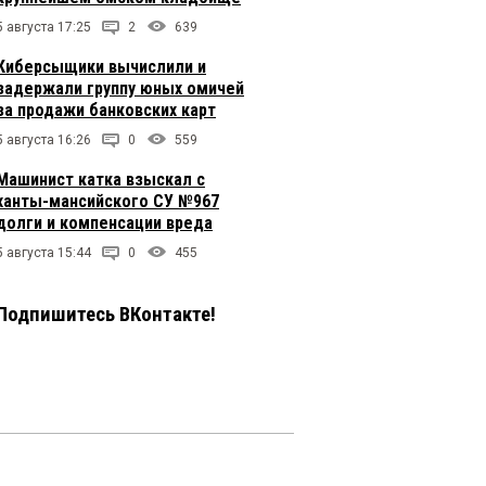
5 августа 17:25
2
639
Киберсыщики вычислили и
задержали группу юных омичей
за продажи банковских карт
5 августа 16:26
0
559
Машинист катка взыскал с
ханты-мансийского СУ №967
долги и компенсации вреда
5 августа 15:44
0
455
Подпишитесь ВКонтакте!