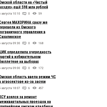
Омской области на «Чистый
воздух» ещё 598 млн рублей
6 августа 10:10
0
59
Сергея МАХОРИНА сразу же
перевели из Омского
пограничного управления в
Сахалинское
6 августа 09:30
0
168
ЦИК определила очередность
партий в избирательном
бюллетене на выборах
6 августа 09:00
0
172
Омская область ввела режим ЧС
в агросекторе из-за засухи
5 августа 18:07
6
457
КСУ взялся за ремонт
межквартальных проездов на
крупнейшем омском кладбище