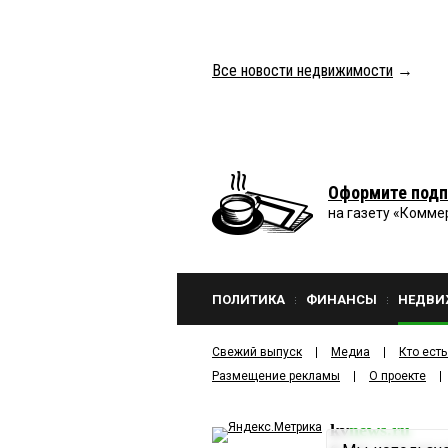
Все новости недвижимости
→
Оформите подп
на газету «Комме
ПОЛИТИКА
ФИНАНСЫ
НЕДВИ
Свежий выпуск
Медиа
Кто есть
Размещение рекламы
О проекте
kv
news.ru