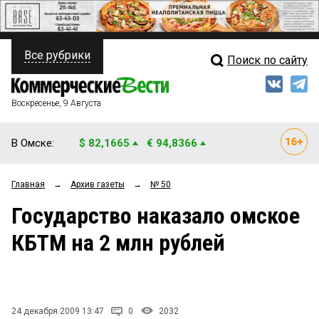
Все рубрики
Поиск по сайту
ПОЛИТИКА
Свежий выпуск
Медиа
ФИНАНСЫ
Воскресенье, 9 Августа
Кто есть кто
НЕДВИЖИМОСТЬ
В Омске:
$ 82,1665
€ 94,8366
Интервью
БИЗНЕС
Главная
→
Архив газеты
→
№ 50
Мнения
ОБЩЕСТВО
Государство наказало омское
Рейтинги
ЗАКОН
КБТМ на 2 млн рублей
Блоги
НОВОСТИ КОМПАНИЙ
Архив
ПРОИСШЕСТВИЯ
24 декабря 2009 13:47
0
2032