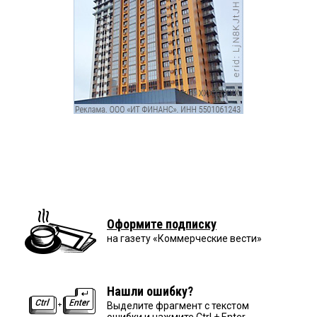
Оформите подписку
на газету «Коммерческие вести»
Нашли ошибку?
Выделите фрагмент с текстом
ошибки и нажмите Ctrl + Enter.