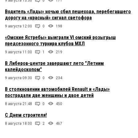
9 августа 13:30
0
171
Водитель «Лады» ночью сбил пешехода, перебегавшего
дорогу на «красный» сигнал светофора
9 августа 12:00
0
198
«Омские Ястребы» выиграли VI омский розыгрыш
предсезонного турнира клубов МХЛ
9 августа 11:00
1
219
В Либеров-центре завершают лето "Летним
калейдоскопом"
9 августа 09:30
0
234
В столкновении автомобилей Renault и «Лады»
пострадали две женщины и двое детей
8 августа 21:48
0
450
С Днем строителя!
8 августа 18:00
2
467