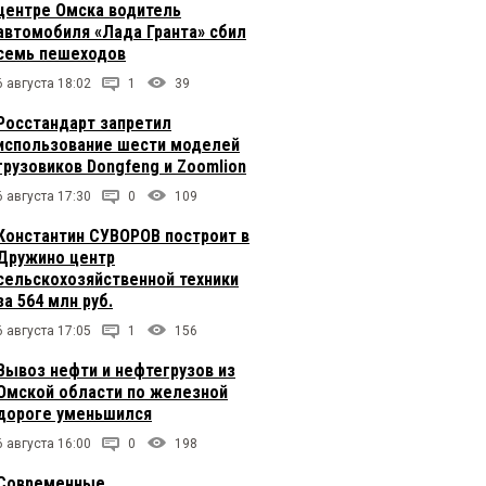
центре Омска водитель
автомобиля «Лада Гранта» сбил
семь пешеходов
6 августа 18:02
1
39
Росстандарт запретил
использование шести моделей
грузовиков Dongfeng и Zoomlion
6 августа 17:30
0
109
Константин СУВОРОВ построит в
Дружино центр
сельскохозяйственной техники
за 564 млн руб.
6 августа 17:05
1
156
Вывоз нефти и нефтегрузов из
Омской области по железной
дороге уменьшился
6 августа 16:00
0
198
Современные