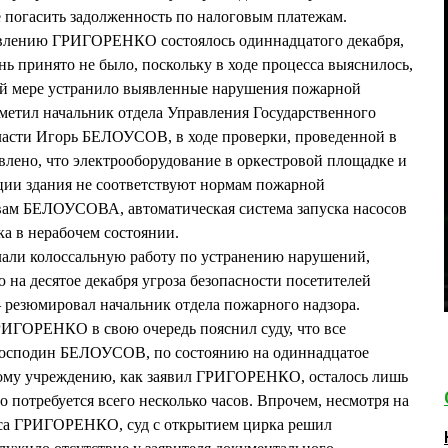
е погасить задолженность по налоговым платежам.
аявлению ГРИГОРЕНКО состоялось одиннадцатого декабря,
нь принято не было, поскольку в ходе процесса выяснилось,
ной мере устранило выявленные нарушения пожарной
тметил начальник отдела Управления Государственного
ласти Игорь БЕЛОУСОВ, в ходе проверки, проведенной в
явлено, что электрооборудование в оркестровой площадке и
ции здания не соответствуют нормам пожарной
овам БЕЛОУСОВА, автоматическая система запуска насосов
а в нерабочем состоянии.
али колоссальную работу по устранению нарушений,
ю на десятое декабря угроза безопасности посетителей
— резюмировал начальник отдела пожарного надзора.
РИГОРЕНКО в свою очередь пояснил суду, что все
 господин БЕЛОУСОВ, по состоянию на одиннадцатое
ному учреждению, как заявил ГРИГОРЕНКО, осталось лишь
о потребуется всего несколько часов. Впрочем, несмотря на
иса ГРИГОРЕНКО, суд с открытием цирка решил