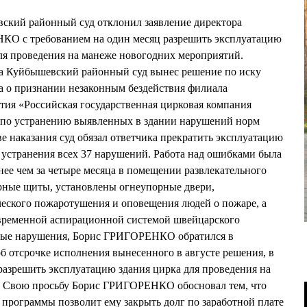
ский районный суд отклонил заявление директора
КО с требованием на один месяц разрешить эксплуатацию
ля проведения на манеже новогодних мероприятий.
та Куйбышевский районный суд вынес решение по иску
а о признании незаконным бездействия филиала
тия «Российская государственная цирковая компания
 по устранению выявленных в здании нарушений норм
е наказания суд обязал ответчика прекратить эксплуатацию
 устранения всех 37 нарушений. Работа над ошибками была
нее чем за четыре месяца в помещении развлекательного
ные щиты, установлены огнеупорные двери,
еского пожаротушения и оповещения людей о пожаре, а
овременной аспирационной системой швейцарского
нные нарушения, Борис ГРИГОРЕНКО обратился в
б отсрочке исполнения вынесенного в августе решения, в
разрешить эксплуатацию здания цирка для проведения на
. Свою просьбу Борис ГРИГОРЕНКО обосновал тем, что
программы позволит ему закрыть долг по заработной плате