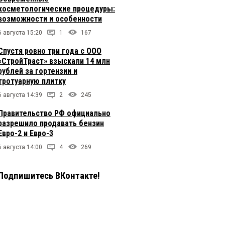
косметологические процедуры:
возможности и особенности
6 августа 15:20
1
167
Спустя ровно три года с ООО
«СтройТраст» взыскали 14 млн
рублей за гортензии и
тротуарную плитку
6 августа 14:39
2
245
Правительство РФ официально
разрешило продавать бензин
Евро-2 и Евро-3
6 августа 14:00
4
269
Подпишитесь ВКонтакте!