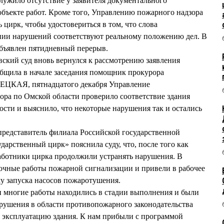
ужило отсутствие у заявителя документального
бъекте работ. Кроме того, Управлению пожарного надзора
 цирк, чтобы удостовериться в том, что слова
и нарушений соответствуют реальному положению дел. В
объявлен пятидневный перерыв.
ский суд вновь вернулся к рассмотрению заявления
общила в начале заседания помощник прокурора
КАЯ, пятнадцатого декабря Управление
ора по Омской области проверило соответствие здания
сти и выяснило, что некоторые нарушения так и остались
представитель филиала Российской государственной
арственный цирк» пояснила суду, что, после того как
аботники цирка продолжили устранять нарушения. В
очные работы пожарной сигнализации и привели в рабочее
у запуска насосов пожаротушения.
 многие работы находились в стадии выполнения и были
арушения в области противопожарного законодательства
ь эксплуатацию здания. К нам прибыли с программой