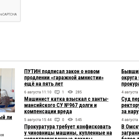
ПУТИН подписал закон о новом
Бывший
продлении «гаражной амнистии»
округа
ещё на пять лет
прокур
6 августа 11:10
1
285
4 августа
Машинист катка взыскал с ханты-
Суд пе
мансийского СУ №967 долги и
ректор
компенсации вреда
за нар
ый ли
5 августа 15:44
0
545
4 августа
Прокуратура требует конфисковать
В Омск
у чиновницы машины, купленные на
загран
ия
неподтвержденные доходы
более 