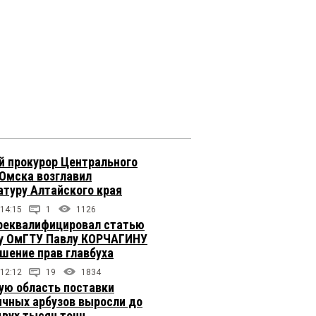
 прокурор Центрального
 Омска возглавил
атуру Алтайского края
 14:15
1
1126
реквалифицировал статью
у ОмГТУ Павлу КОРЧАГИНУ
ушение прав главбуха
 12:12
19
1834
ую область поставки
ичных арбузов выросли до
двух тысяч тонн