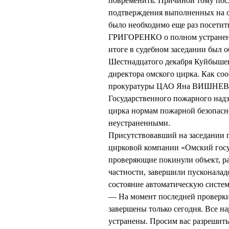
повременить. Причиной тому посл
подтверждения выполненных на о
было необходимо еще раз посетить
ГРИГОРЕНКО о полном устранени
итоге в судебном заседании был 
Шестнадцатого декабря Куйбышев
директора омского цирка. Как со
прокуратуры ЦАО Яна ВИШНЕВЕЦ
Государственного пожарного надз
цирка нормам пожарной безопасно
неустраненными.
Присутствовавший на заседании 
цирковой компании «Омский госуд
проверяющие покинули объект, р
частности, завершили пусконалад
состояние автоматическую систем
— На момент последней проверки
завершены только сегодня. Все н
устранены. Просим вас разрешит