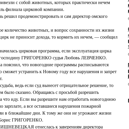
ривезли с собой животных, которых практически нечем
ель филиала цирковой компании.
нь решил продемонстрировать и сам директор омского
ое количество животных, и вопрос сохранности их жизни
 цирк не приносит дохода, то кормить их нечем, — сообщил
значилась цирковая программа, если эксплуатация цирка
ос господину ГРИГОРЕНКО судья Любовь ЛЕВЧЕНКО.
ка пояснил, что новогодние программы расписываются
что сможет устранить к Новому году все нарушения и запрет
т.
судьба, ведь если суд вынесет отрицательное решение, то
ом было сказано. Обращаясь с просьбой разрешить
на что иду. Если вы разрешите нам отработать новогоднюю
по зарплате, а все оставшиеся нарушения пожарной
ми в ближайшие дни. К тому же они не угрожают жизни
ду Борис ГРИГОРЕНКО.
ИШНЕВЕЦКАЯ отнеслась к заверениям директора