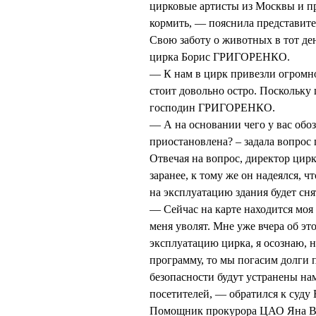
цирковые артисты из Москвы и п
кормить, — пояснила представит
Свою заботу о животных в тот де
цирка Борис ГРИГОРЕНКО.
— К нам в цирк привезли огромн
стоит довольно остро. Поскольку
господин ГРИГОРЕНКО.
— А на основании чего у вас обо
приостановлена? – задала вопр
Отвечая на вопрос, директор цир
заранее, к тому же он надеялся, 
на эксплуатацию здания будет сня
— Сейчас на карте находится моя 
меня уволят. Мне уже вчера об эт
эксплуатацию цирка, я осознаю, 
программу, то мы погасим долги 
безопасности будут устранены на
посетителей, — обратился к су
Помощник прокурора ЦАО Яна В