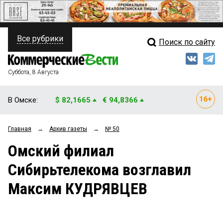
Все рубрики
Поиск по сайту
ПОЛИТИКА
Свежий выпуск
Медиа
ФИНАНСЫ
Суббота, 8 Августа
Кто есть кто
НЕДВИЖИМОСТЬ
В Омске:
$ 82,1665
€ 94,8366
Интервью
БИЗНЕС
Главная
→
Архив газеты
→
№ 50
Мнения
ОБЩЕСТВО
Омский филиал
Рейтинги
ЗАКОН
Сибирьтелекома возглавил
Блоги
НОВОСТИ КОМПАНИЙ
Максим КУДРЯВЦЕВ
Архив
ПРОИСШЕСТВИЯ