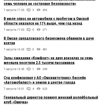
семь человек на «островке безопасности»
7 августа 17:30
3
435
В июле спрос на автомобили с пробегом в Омской
области оказался на 11% выше, чем год назад
7 августа 17:00
0
271
В Омске свердловского бизнесмена обвинили в даче
взятки
7 августа 16:30
0
481
Залы ожидания «Комфорт» на двух вокзалах за семь
месяцев посетили 2,5 тысячи пассажиров
7 августа 15:45
1
349
Суд конфисковал у АО «Омскавтотранс» бассейн
«Автомобилист» и землю в центре города
7 августа 15:01
4
620
Генеральный директор покинул женский волейбольный
клуб «Омичка»