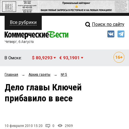
Все рубрики
Поиск по сайту
ПОЛИТИКА
Свежий выпуск
Медиа
ФИНАНСЫ
Четверг, 6 Августа
Кто есть кто
НЕДВИЖИМОСТЬ
В Омске:
$ 80,9293
€ 93,1901
Интервью
БИЗНЕС
Главная
→
Архив газеты
→
№ 5
Мнения
ОБЩЕСТВО
Дело главы Ключей
Рейтинги
ЗАКОН
прибавило в весе
Блоги
НОВОСТИ КОМПАНИЙ
Архив
ПРОИСШЕСТВИЯ
10 февраля 2010 15:20
0
2909