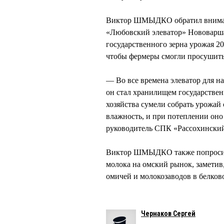
Виктор ШМЫДКО обратил внимани
«Любовский элеватор» Нововаршав
государственного зерна урожая 20
чтобы фермеры смогли просушить 
— Во все времена элеватор для н
он стал хранилищем государственн
хозяйства сумели собрать урожай
влажность, и при потеплении оно
руководитель СПК «Рассохински
Виктор ШМЫДКО также попросил 
молока на омский рынок, заметив,
омичей и молокозаводов в белков
Чернаков Сергей