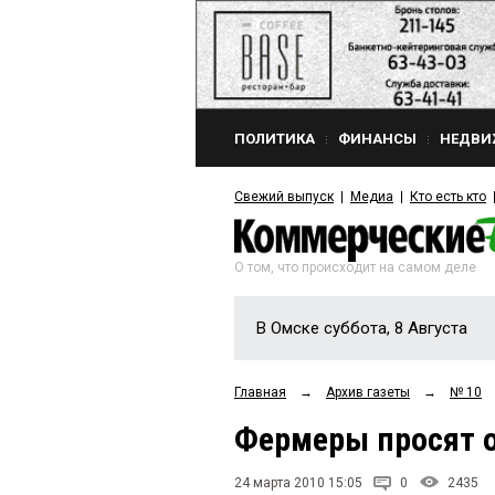
ПОЛИТИКА
ФИНАНСЫ
НЕДВИ
Свежий выпуск
Медиа
Кто есть кто
О том, что происходит на самом деле
В Омске суббота, 8 Августа
Главная
→
Архив газеты
→
№ 10
Фермеры просят 
24 марта 2010 15:05
0
2435