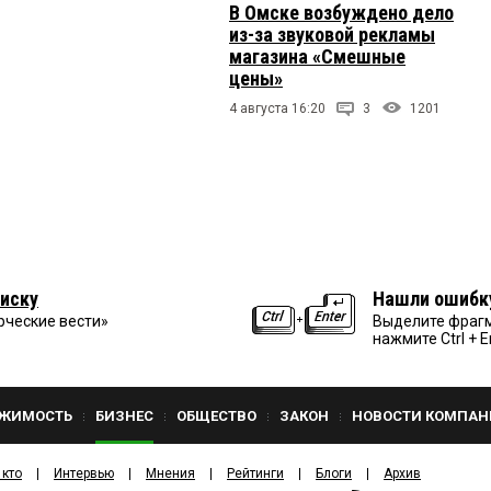
В Омске возбуждено дело
из-за звуковой рекламы
магазина «Смешные
цены»
4 августа 16:20
3
1201
иску
Нашли ошибк
рческие вести»
Выделите фрагм
нажмите Ctrl + E
ЖИМОСТЬ
БИЗНЕС
ОБЩЕСТВО
ЗАКОН
НОВОСТИ КОМПАН
 кто
Интервью
Мнения
Рейтинги
Блоги
Архив