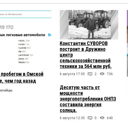
Константин СУВОРОВ
построит в Дружино
центр
сельскохозяйственной
техники за 564 млн руб.
с пробегом в Омской
6 августа 17:05
2
736
, чем год назад
Десятую часть от
китайцы.
мощности
энергопотребления ОНПЗ
составила энергия
солнца.
6 августа 12:35
0
640