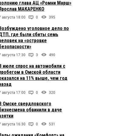
колонию глава АЦ «Ромни Марш»
Ярослав МАКАРЕНКО
7 августа 18:00
0
395
Возбуждено уголовное дело по
ДТП, где были сбиты семь
человек на «островке
безопасности»
7 августа 17:30
3
490
В июле спрос на автомобили с
пробегом в Омской области
оказался на 11% выше, чем год
назад
7 августа 17:00
0
320
В Омске свердловского
бизнесмена обвинили в даче
взятки
7 августа 16:30
0
531
Залы ожидания «Комфорт» на