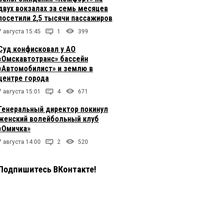
двух вокзалах за семь месяцев
посетили 2,5 тысячи пассажиров
7 августа 15:45
1
399
Суд конфисковал у АО
«Омскавтотранс» бассейн
«Автомобилист» и землю в
центре города
7 августа 15:01
4
671
Генеральный директор покинул
женский волейбольный клуб
«Омичка»
7 августа 14:00
2
520
Подпишитесь ВКонтакте!