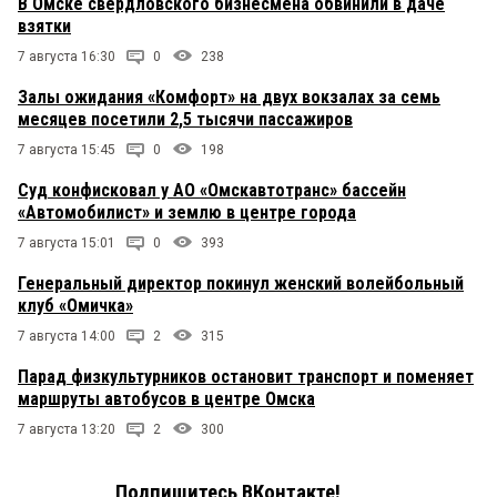
В Омске свердловского бизнесмена обвинили в даче
взятки
7 августа 16:30
0
238
Залы ожидания «Комфорт» на двух вокзалах за семь
месяцев посетили 2,5 тысячи пассажиров
7 августа 15:45
0
198
Суд конфисковал у АО «Омскавтотранс» бассейн
«Автомобилист» и землю в центре города
7 августа 15:01
0
393
Генеральный директор покинул женский волейбольный
клуб «Омичка»
7 августа 14:00
2
315
Парад физкультурников остановит транспорт и поменяет
маршруты автобусов в центре Омска
7 августа 13:20
2
300
Подпишитесь ВКонтакте!