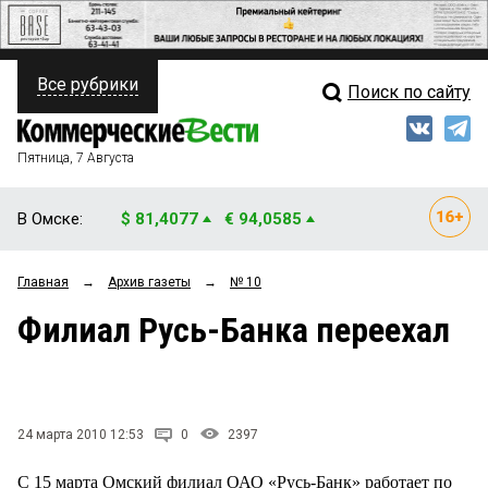
Все рубрики
Поиск по сайту
ПОЛИТИКА
Свежий выпуск
Медиа
ФИНАНСЫ
Пятница, 7 Августа
Кто есть кто
НЕДВИЖИМОСТЬ
В Омске:
$ 81,4077
€ 94,0585
Интервью
БИЗНЕС
Главная
→
Архив газеты
→
№ 10
Мнения
ОБЩЕСТВО
Филиал Русь-Банка переехал
Рейтинги
ЗАКОН
Блоги
НОВОСТИ КОМПАНИЙ
Архив
24 марта 2010 12:53
0
2397
ПРОИСШЕСТВИЯ
С 15 марта Омский филиал ОАО «Русь-Банк» работает по