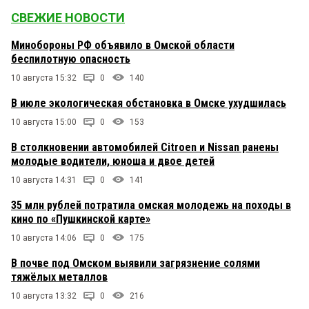
СВЕЖИЕ НОВОСТИ
Минобороны РФ объявило в Омской области
беспилотную опасность
10 августа 15:32
0
140
В июле экологическая обстановка в Омске ухудшилась
10 августа 15:00
0
153
В столкновении автомобилей Citroen и Nissan ранены
молодые водители, юноша и двое детей
10 августа 14:31
0
141
35 млн рублей потратила омская молодежь на походы в
кино по «Пушкинской карте»
10 августа 14:06
0
175
В почве под Омском выявили загрязнение солями
тяжёлых металлов
10 августа 13:32
0
216