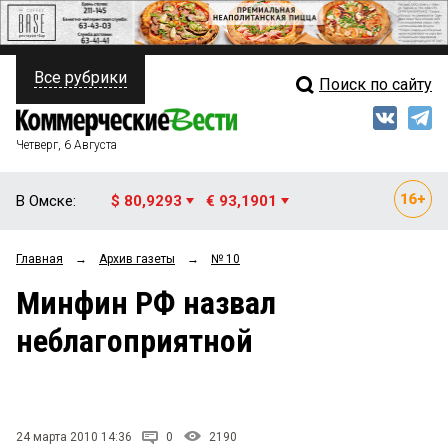
Все рубрики
Поиск по сайту
ПОЛИТИКА
Свежий выпуск
Медиа
ФИНАНСЫ
Четверг, 6 Августа
Кто есть кто
НЕДВИЖИМОСТЬ
В Омске:
$ 80,9293
€ 93,1901
Интервью
БИЗНЕС
Главная
→
Архив газеты
→
№ 10
Мнения
ОБЩЕСТВО
Минфин РФ назвал
Рейтинги
ЗАКОН
неблагоприятной
Блоги
НОВОСТИ КОМПАНИЙ
Архив
ПРОИСШЕСТВИЯ
24 марта 2010 14:36
0
2190