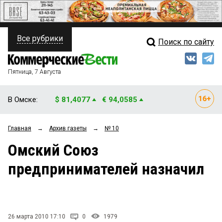
Все рубрики
Поиск по сайту
ПОЛИТИКА
Свежий выпуск
Медиа
ФИНАНСЫ
Пятница, 7 Августа
Кто есть кто
НЕДВИЖИМОСТЬ
В Омске:
$ 81,4077
€ 94,0585
Интервью
БИЗНЕС
Главная
→
Архив газеты
→
№ 10
Мнения
ОБЩЕСТВО
Омский Союз
Рейтинги
ЗАКОН
предпринимателей назначил
Блоги
НОВОСТИ КОМПАНИЙ
Архив
ПРОИСШЕСТВИЯ
26 марта 2010 17:10
0
1979