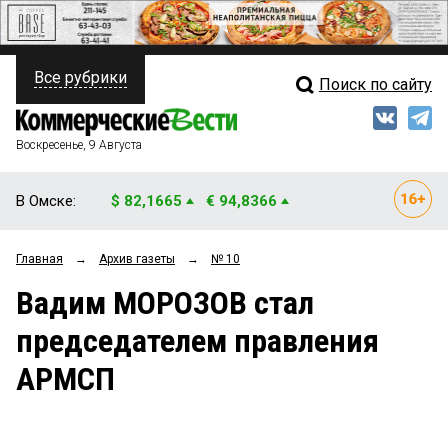
Все рубрики
Поиск по сайту
ПОЛИТИКА
Свежий выпуск
Медиа
ФИНАНСЫ
Воскресенье, 9 Августа
Кто есть кто
НЕДВИЖИМОСТЬ
В Омске:
$ 82,1665
€ 94,8366
Интервью
БИЗНЕС
Главная
→
Архив газеты
→
№ 10
Мнения
ОБЩЕСТВО
Вадим МОРОЗОВ стал
Рейтинги
ЗАКОН
председателем правления
Блоги
НОВОСТИ КОМПАНИЙ
АРМСП
Архив
ПРОИСШЕСТВИЯ