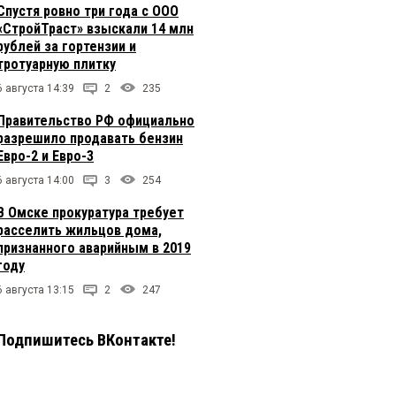
Спустя ровно три года с ООО
«СтройТраст» взыскали 14 млн
рублей за гортензии и
тротуарную плитку
6 августа 14:39
2
235
Правительство РФ официально
разрешило продавать бензин
Евро-2 и Евро-3
6 августа 14:00
3
254
В Омске прокуратура требует
расселить жильцов дома,
признанного аварийным в 2019
году
6 августа 13:15
2
247
Подпишитесь ВКонтакте!