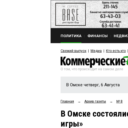
ПОЛИТИКА
ФИНАНСЫ
НЕДВИ
Свежий выпуск
Медиа
Кто есть кто
О том, что происходит на самом деле
В Омске четверг, 6 Августа
Главная
→
Архив газеты
→
№ 8
В Омске состояли
игры»