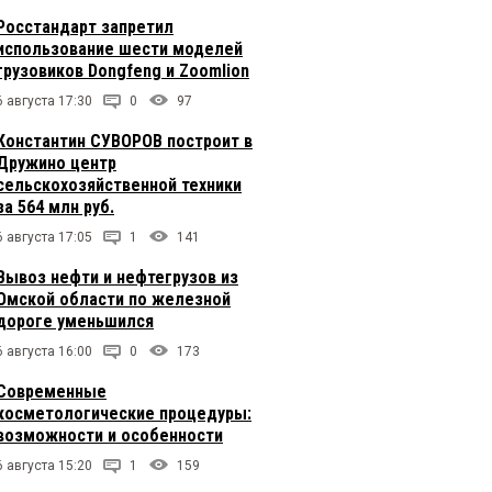
Росстандарт запретил
использование шести моделей
грузовиков Dongfeng и Zoomlion
6 августа 17:30
0
97
Константин СУВОРОВ построит в
Дружино центр
сельскохозяйственной техники
за 564 млн руб.
6 августа 17:05
1
141
Вывоз нефти и нефтегрузов из
Омской области по железной
дороге уменьшился
6 августа 16:00
0
173
Современные
косметологические процедуры:
возможности и особенности
6 августа 15:20
1
159