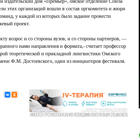
й издательский дом «Премьер», омское отделение Союза
ли этих организаций вошли в состав оргкомитета и жюри
команд, у каждой из которых было задание провести
жевый проект.
екту возрос и со стороны вузов, и со стороны партнеров, —
анного нами направления и формата,- считает профессор
дрой теоретической и прикладной лингвистики Омского
мени Ф.М. Достоевского, один из инициаторов фестиваля.