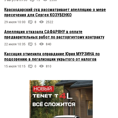
Краснодарский суд рассматривает апелляцию о мере
пресечения для Сергея КОЗУБЕНКО
29 июля 10:00
8
2522
Апелляция отказала САФАРЯНУ в оплате
предварительных работ по расторгнутому контракту
22 июля 10:35
5
840
Кассация отменила оправдание Юрия МУРЗИНА по
подозрению в легализации укрытого от налогов
15 июля 10:15
0
810