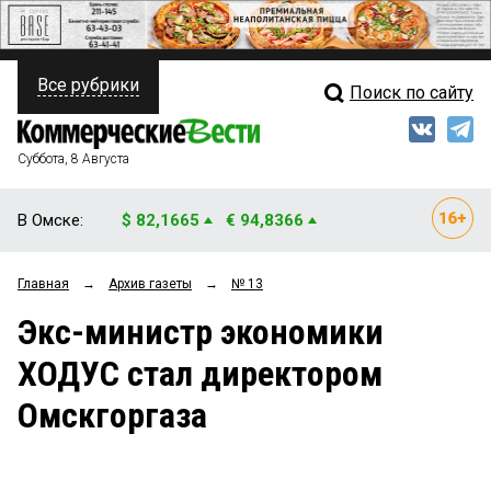
Все рубрики
Поиск по сайту
ПОЛИТИКА
Свежий выпуск
Медиа
ФИНАНСЫ
Суббота, 8 Августа
Кто есть кто
НЕДВИЖИМОСТЬ
В Омске:
$ 82,1665
€ 94,8366
Интервью
БИЗНЕС
Главная
→
Архив газеты
→
№ 13
Мнения
ОБЩЕСТВО
Экс-министр экономики
Рейтинги
ЗАКОН
ХОДУС стал директором
Блоги
НОВОСТИ КОМПАНИЙ
Омскгоргаза
Архив
ПРОИСШЕСТВИЯ
СТИЛЬ ЖИЗНИ