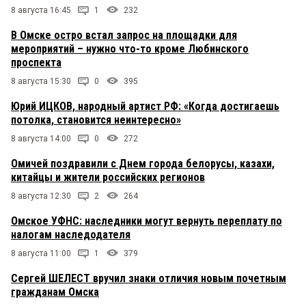
8 августа 16:45
1
232
В Омске остро встал запрос на площадки для
мероприятий – нужно что-то кроме Любинского
проспекта
8 августа 15:30
0
395
Юрий ИЦКОВ, народный артист РФ: «Когда достигаешь
потолка, становится неинтересно»
8 августа 14:00
0
272
Омичей поздравили с Днем города белорусы, казахи,
китайцы и жители российских регионов
8 августа 12:30
2
264
Омское УФНС: наследники могут вернуть переплату по
налогам наследодателя
8 августа 11:00
1
379
Сергей ШЕЛЕСТ вручил знаки отличия новым почетным
гражданам Омска