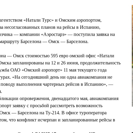
агентством «Натали Турс» и Омским аэропортом,
за несогласованных планов на рейсы в Испанию,
озчика — компании «Аэростарз» — поступила заявка на
 маршруту Барселона — Омск — Барселона.
на — Омск стоимостью 595 евро омский офис «Натали
 Омска запланированы на 12 и 26 июня, продолжительность
служба ОАО «Омский аэропорт» 11 мая текущего года
урах. «На сегодняшний день ни одна авиакомпания не
о поводу выполнения чартерных рейсов в Испанию», —
я.
бликации опровержения, двенадцатого мая, авиакомпания
опорт заявку с просьбой рассмотреть возможность
Омск — Барселона на Ту-214. В офисе туроператора
том, что конфликт исчерпан и запланированные рейсы в