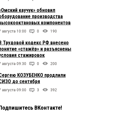
«Омский каучук» обновил
оборудование производства
высокооктановых компонентов
7 августа 10:00
0
190
В Трудовой кодекс РФ внесено
понятие «стажёр» и разъяснены
условия стажировок
7 августа 09:30
0
200
Сергею КОЗУБЕНКО продлили
СИЗО до сентября
7 августа 09:00
3
392
Подпишитесь ВКонтакте!