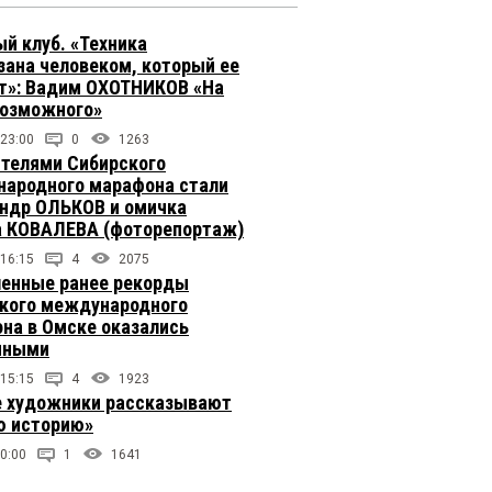
й клуб. «Техника
зана человеком, который ее
т»: Вадим ОХОТНИКОВ «На
возможного»
 23:00
0
1263
телями Сибирского
ародного марафона стали
ндр ОЛЬКОВ и омичка
 КОВАЛЕВА (фоторепортаж)
 16:15
4
2075
енные ранее рекорды
кого международного
на в Омске оказались
чными
 15:15
4
1923
 художники рассказывают
 историю»
0:00
1
1641