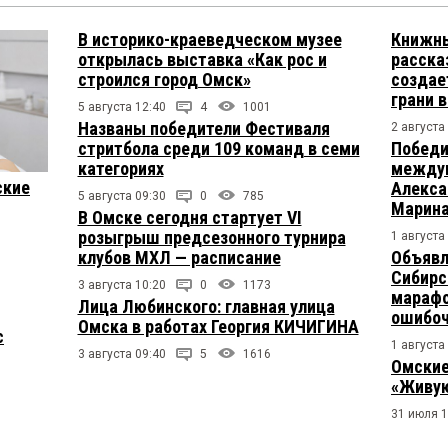
В историко-краеведческом музее
Книжны
открылась выставка «Как рос и
расска
строился город Омск»
создае
грани 
5 августа 12:40
4
1001
Названы победители Фестиваля
2 августа
стритбола среди 109 команд в семи
Победи
категориях
междун
ские
Алекса
5 августа 09:30
0
785
Марина
В Омске сегодня стартует VI
розыгрыш предсезонного турнира
1 августа
клубов МХЛ — расписание
Объявл
Сибирс
3 августа 10:20
0
1173
марафо
Лица Любинского: главная улица
ошибо
Омска в работах Георгия КИЧИГИНА
с
1 августа
3 августа 09:40
5
1616
Омские
«Живую
31 июля 1