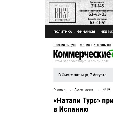
ПОЛИТИКА
ФИНАНСЫ
НЕДВИ
Свежий выпуск
Медиа
Кто есть кто
О том, что происходит на самом деле
В Омске пятница, 7 Августа
Главная
→
Архив газеты
→
№ 19
«Натали Турс» пр
в Испанию