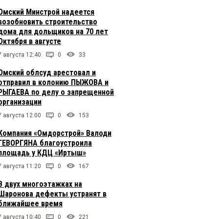
Омский Минстрой надеется
возобновить строительство
дома для дольщиков на 70 лет
Октября в августе
7 августа 12:40
0
33
Омский облсуд арестовал и
отправил в колонию ПЫЖОВА и
РЫГАЕВА по делу о запрещенной
организации
7 августа 12:00
0
153
Компания «Омдорстрой» Валоди
ГЕВОРГЯНА благоустроила
площадь у КДЦ «Иртыш»
7 августа 11:20
0
167
В двух многоэтажках на
Шаронова дефекты устранят в
ближайшее время
7 августа 10:40
0
221