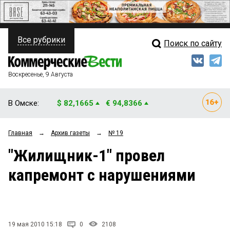
Все рубрики
Поиск по сайту
ПОЛИТИКА
Свежий выпуск
Медиа
ФИНАНСЫ
Воскресенье, 9 Августа
Кто есть кто
НЕДВИЖИМОСТЬ
В Омске:
$ 82,1665
€ 94,8366
Интервью
БИЗНЕС
Главная
→
Архив газеты
→
№ 19
Мнения
ОБЩЕСТВО
"Жилищник-1" провел
Рейтинги
ЗАКОН
капремонт с нарушениями
Блоги
НОВОСТИ КОМПАНИЙ
Архив
ПРОИСШЕСТВИЯ
19 мая 2010 15:18
0
2108