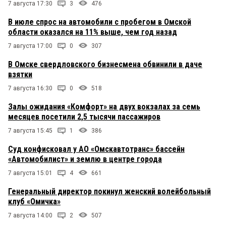
7 августа 17:30
3
476
В июле спрос на автомобили с пробегом в Омской
области оказался на 11% выше, чем год назад
7 августа 17:00
0
307
В Омске свердловского бизнесмена обвинили в даче
взятки
7 августа 16:30
0
518
Залы ожидания «Комфорт» на двух вокзалах за семь
месяцев посетили 2,5 тысячи пассажиров
7 августа 15:45
1
386
Суд конфисковал у АО «Омскавтотранс» бассейн
«Автомобилист» и землю в центре города
7 августа 15:01
4
661
Генеральный директор покинул женский волейбольный
клуб «Омичка»
7 августа 14:00
2
507