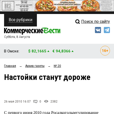
Все рубрики
Поиск по сайту
ПОЛИТИКА
Свежий выпуск
Медиа
ФИНАНСЫ
Суббота, 8 Августа
Кто есть кто
НЕДВИЖИМОСТЬ
В Омске:
$ 82,1665
€ 94,8366
Интервью
БИЗНЕС
Главная
→
Архив газеты
→
№ 20
Мнения
ОБЩЕСТВО
Настойки станут дороже
Рейтинги
ЗАКОН
Блоги
НОВОСТИ КОМПАНИЙ
Архив
26 мая 2010 16:07
0
2382
ПРОИСШЕСТВИЯ
С первого июня 2010 года Росалкогольрегулирование