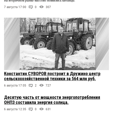
На вторичном рынке массово появились китайцы.
7 августа 17:00
0
307
Константин СУВОРОВ построит в Дружино центр
сельскохозяйственной техники за 564 млн руб.
6 августа 17:05
2
727
Десятую часть от мощности энергопотребления
ОНПЗ составила энергия солнца.
6 августа 12:35
0
631