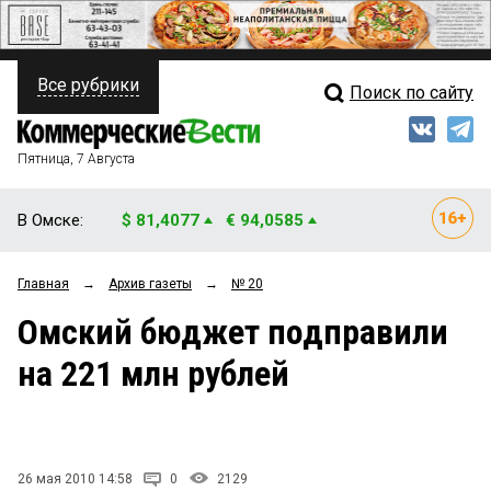
Все рубрики
Поиск по сайту
ПОЛИТИКА
Свежий выпуск
Медиа
ФИНАНСЫ
Пятница, 7 Августа
Кто есть кто
НЕДВИЖИМОСТЬ
В Омске:
$ 81,4077
€ 94,0585
Интервью
БИЗНЕС
Главная
→
Архив газеты
→
№ 20
Мнения
ОБЩЕСТВО
Омский бюджет подправили
Рейтинги
ЗАКОН
на 221 млн рублей
Блоги
НОВОСТИ КОМПАНИЙ
Архив
ПРОИСШЕСТВИЯ
26 мая 2010 14:58
0
2129