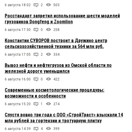
6 августа 18:02
2
503
Росстандарт запретил использование шести моделей
грузовиков Dongfeng и Zoomlion
6 августа 17:30
0
258
Константин СУВОРОВ построит в Дружино центр
сельскохозяйственной техники за 564 млн руб.
6 августа 17:05
2
334
Вывоз нефти и нефтегрузов из Омской области по
железной дороге уменьшился
6 августа 16:00
0
422
Современные косметологические процедуры:
возможности и особенности
6 августа 15:20
1
274
Спустя ровно три года с ООО «СтройТраст» взыскали 14
млн рублей за гортензии и тротуарную плитку
6 августа 14:39
4
399