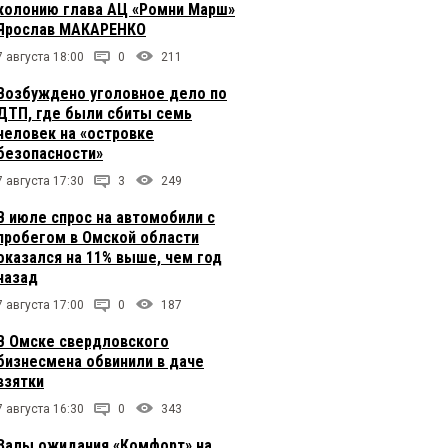
колонию глава АЦ «Ромни Марш»
Ярослав МАКАРЕНКО
7 августа 18:00
0
211
Возбуждено уголовное дело по
ДТП, где были сбиты семь
человек на «островке
безопасности»
7 августа 17:30
3
249
В июле спрос на автомобили с
пробегом в Омской области
оказался на 11% выше, чем год
назад
7 августа 17:00
0
187
В Омске свердловского
бизнесмена обвинили в даче
взятки
7 августа 16:30
0
343
Залы ожидания «Комфорт» на