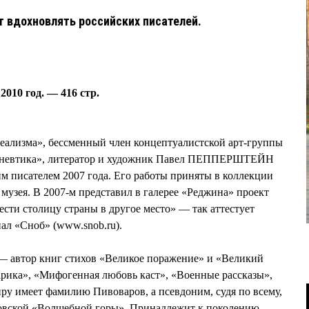
т вдохновлять российских писателей.
010 год. — 416 стр.
еализма», бессменный член концептуалистской арт-группы
еневтика», литератор и художник Павел ПЕППЕРШТЕЙН
 писателем 2007 года. Его работы приняты в коллекции
 музея. В 2007-м представил в галерее «Реджина» проект
ести столицу страны в другое место» — так аттестует
ал «Сноб» (www.snob.ru).
втор книг стихов «Великое поражение» и «Великий
арика», «Мифогенная любовь каст», «Военные рассказы»,
иру имеет фамилию Пивоваров, а псевдоним, судя по всему,
нновской «Волшебной горы». Принадлежит к поколению