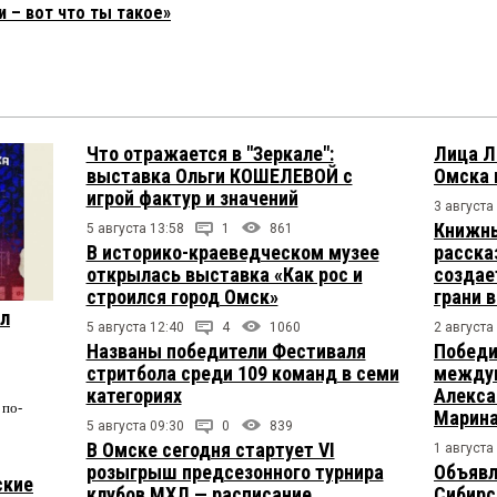
 – вот что ты такое»
Что отражается в "Зеркале":
Лица Л
выставка Ольги КОШЕЛЕВОЙ с
Омска 
игрой фактур и значений
3 августа
Книжны
5 августа 13:58
1
861
В историко-краеведческом музее
расска
открылась выставка «Как рос и
создае
строился город Омск»
грани 
ул
5 августа 12:40
4
1060
2 августа
Названы победители Фестиваля
Победи
стритбола среди 109 команд в семи
междун
категориях
Алекса
по-
Марина
5 августа 09:30
0
839
В Омске сегодня стартует VI
1 августа
розыгрыш предсезонного турнира
Объявл
ские
клубов МХЛ — расписание
Сибирс