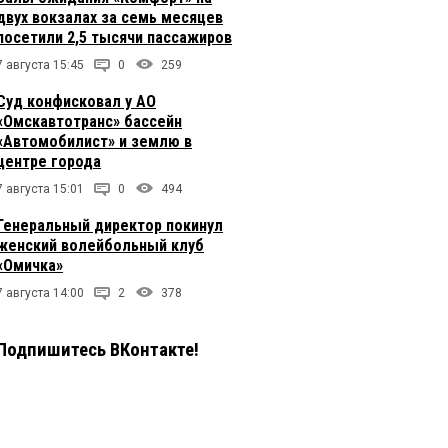
двух вокзалах за семь месяцев
посетили 2,5 тысячи пассажиров
7 августа 15:45
0
259
Суд конфисковал у АО
«Омскавтотранс» бассейн
«Автомобилист» и землю в
центре города
7 августа 15:01
0
494
Генеральный директор покинул
женский волейбольный клуб
«Омичка»
7 августа 14:00
2
378
Подпишитесь ВКонтакте!