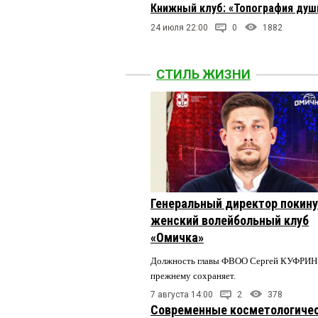
Книжный клуб: «Топография души
24 июля 22:00
0
1882
СТИЛЬ ЖИЗНИ
Генеральный директор покин
женский волейбольный клуб
«Омичка»
Должность главы ФВОО Сергей КУФРИН 
прежнему сохраняет.
7 августа 14:00
2
378
Современные косметологиче