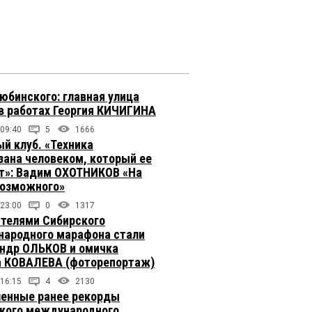
юбинского: главная улица
в работах Георгия КИЧИГИНА
 09:40
5
1666
й клуб. «Техника
зана человеком, который ее
т»: Вадим ОХОТНИКОВ «На
возможного»
 23:00
0
1317
телями Сибирского
ародного марафона стали
ндр ОЛЬКОВ и омичка
 КОВАЛЕВА (фоторепортаж)
 16:15
4
2130
енные ранее рекорды
кого международного