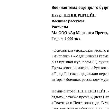
Военная тема еще долго буде
Павел ПЕППЕРШТЕЙН
Военные рассказы
Рассказы
М.: ООО «Ад Маргинем Пресс», 2
Тираж 2 000 экз.
«Основатель «психоделического р
«Инспекция «Медицинская герм
был признан журналом GQ лучшим
Третьяковской галереи и Русского
«Город Россия», предложив перен
автора «Военных рассказов» журн
Помимо этого ПЕППЕРШТЕЙН — а
отдых», а также прозы «Диета Ст
«Свастика и Пентагон» и др. В м
взят, некоторым образом, из ма