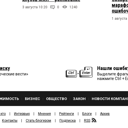
марафо
3 августа 10:20
0
1240
ошибо
1 августа
иску
Нашли ошибк
рческие вести»
Выделите фрагм
нажмите Ctrl + E
ЖИМОСТЬ
БИЗНЕС
ОБЩЕСТВО
ЗАКОН
НОВОСТИ КОМПАН
 кто
Интервью
Мнения
Рейтинги
Блоги
Архив
Контакты
Стать блогером
Подписка
RSS