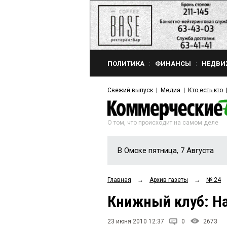
ПОЛИТИКА
ФИНАНСЫ
НЕДВИ
Свежий выпуск
Медиа
Кто есть кто
О том, что происходит на самом деле
В Омске пятница, 7 Августа
Главная
→
Архив газеты
→
№ 24
Книжный клуб: На
23 июня 2010 12:37
0
2673