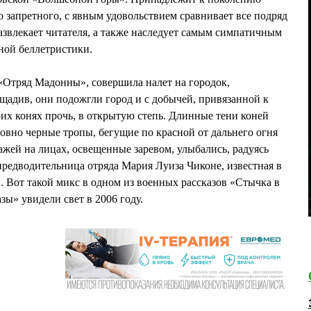
о запретного, с явным удовольствием сравнивает все подряд
 развлекает читателя, а также наследует самым симпатичным
ной беллетристики.
 «Отряд Мадонны», совершила налет на городок,
ощадив, они подожгли город и с добычей, привязанной к
оих конях прочь, в открытую степь. Длинные тени коней
ловно черные тропы, бегущие по красной от дальнего огня
сажей на лицах, освещенные заревом, улыбались, радуясь
 предводительница отряда Мария Луиза Чиконе, известная в
. Вот такой микс в одном из военных рассказов «Стычка в
ы» увидели свет в 2006 году.