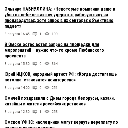
Эльвира НАБИУЛЛИНА: «Некоторые компании даже в
убыток себе пытаются удержать рабочую силу на
производствах, хотя спрос в их секторах объективно
падает»
8 августа 16:45
1
199
В Омске остро встал запрос на площадки для
мероприятий – нужно что-то кроме Любинского
проспекта
8 августа 15:30
0
364
Юрий ИЦКОВ, народный артист РФ: «Когда достигаешь
потолка, становится неинтересно»
8 августа 14:00
0
251
Омичей поздравили с Днем города белорусы, казахи,
китайцы и жители российских регионов
8 августа 12:30
1
253
Омское УФНС: наследники могут вернуть переплату по
налогам наследодателя