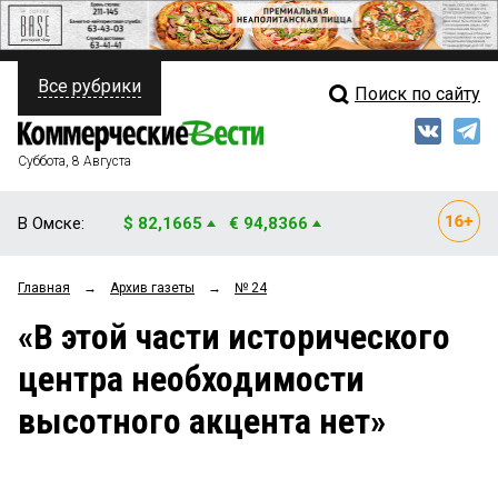
Все рубрики
Поиск по сайту
ПОЛИТИКА
Свежий выпуск
Медиа
ФИНАНСЫ
Суббота, 8 Августа
Кто есть кто
НЕДВИЖИМОСТЬ
В Омске:
$ 82,1665
€ 94,8366
Интервью
БИЗНЕС
Главная
→
Архив газеты
→
№ 24
Мнения
ОБЩЕСТВО
«В этой части исторического
Рейтинги
ЗАКОН
центра необходимости
Блоги
НОВОСТИ КОМПАНИЙ
высотного акцента нет»
Архив
ПРОИСШЕСТВИЯ