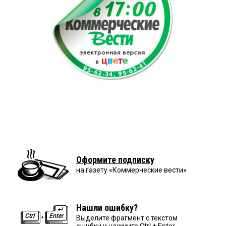
Оформите подписку
на газету «Коммерческие вести»
Нашли ошибку?
Выделите фрагмент с текстом
ошибки и нажмите Ctrl + Enter.