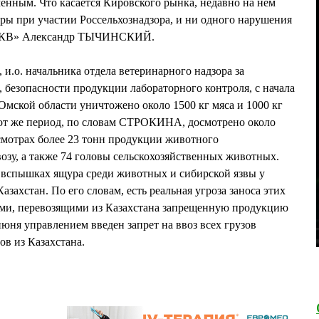
менным. Что касается Кировского рынка, недавно на нем
ры при участии Россельхознадзора, и ни одного нарушения
 «КВ» Александр ТЫЧИНСКИЙ.
.о. начальника отдела ветеринарного надзора за
 безопасности продукции лабораторного контроля, с начала
Омской области уничтожено около 1500 кг мяса и 1000 кг
тот же период, по словам СТРОКИНА, досмотрено около
смотрах более 23 тонн продукции животного
озу, а также 74 головы сельскохозяйственных животных.
спышках ящура среди животных и сибирской язвы у
захстан. По его словам, есть реальная угроза заноса этих
ами, перевозящими из Казахстана запрещенную продукцию
юня управлением введен запрет на ввоз всех грузов
в из Казахстана.