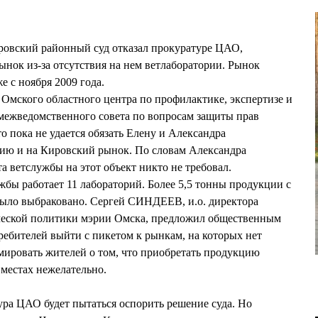
ровский районный суд отказал прокуратуре ЦАО,
нок из-за отсутствия на нем ветлаборатории. Рынок
е с ноября 2009 года.
мского областного центра по профилактике, экспертизе и
межведомственного совета по вопросам защиты прав
о пока не удается обязать Елену и Александра
 и на Кировский рынок. По словам Александра
ветслужбы на этот объект никто не требовал.
жбы работает 11 лабораторий. Более 5,5 тонны продукции с
было выбраковано. Сергей СИНДЕЕВ, и.о. директора
ческой политики мэрии Омска, предложил общественным
ребителей выйти с пикетом к рынкам, на которых нет
мировать жителей о том, что приобретать продукцию
местах нежелательно.
ра ЦАО будет пытаться оспорить решение суда. Но