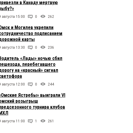
привезли в Канаду мертвую
рыбу?»
9 августа 15:00
0
262
Омск и Могилев укрепили
сотрудничество подписанием
дорожной карты
9 августа 13:30
0
236
Водитель «Лады» ночью сбил
пешехода, перебегавшего
дорогу на «красный» сигнал
светофора
9 августа 12:00
0
244
«Омские Ястребы» выиграли VI
омский розыгрыш
предсезонного турнира клубов
МХЛ
9 августа 11:00
1
261