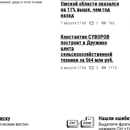
пьяные дяди и тети только
Омской области оказался
на 11% выше, чем год
назад
7 августа 17:00
1
765
Константин СУВОРОВ
построит в Дружино
центр
сельскохозяйственной
техники за 564 млн руб.
6 августа 17:05
2
1119
иску
Нашли ошибк
рческие вести»
Выделите фрагм
нажмите Ctrl + E