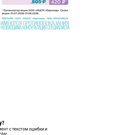
у?
ент с текстом ошибки и
nter.