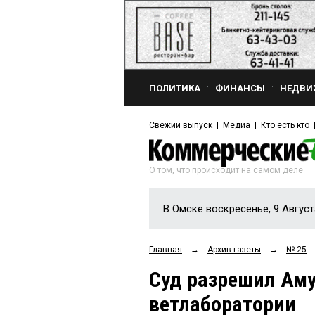
ПОЛИТИКА
ФИНАНСЫ
НЕДВИ
Свежий выпуск
Медиа
Кто есть кто
О том, что происходит на самом деле
В Омске воскресенье, 9 Август
Главная
→
Архив газеты
→
№ 25
Суд разрешил Аму
ветлаборатории