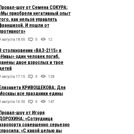
Провал-шоу от Семена СОКУРА:
«Мы приобрели негативный опыт
того, как нельзя управлять
франшизой. И пошли от
противного»
9 августа 18:00
0
12
В столкновении «ВАЗ-2115» и
«Нивы» один человек погиб,
ранены двое взрослых и трое
детей
9 августа 17:15
0
128
Елизавета КРИВОЩЕКОВА: Для
Москвы все праздники едины
9 августа 16:30
0
147
Провал-шоу от Игоря
ДОРОХИНА: «Сотрудница
аэропорта совершенно серьезно
спросила: «С какой целью вы