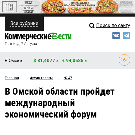
Все рубрики
Поиск по сайту
ПОЛИТИКА
Свежий выпуск
Медиа
ФИНАНСЫ
Пятница, 7 Августа
Кто есть кто
НЕДВИЖИМОСТЬ
В Омске:
$ 81,4077
€ 94,0585
Интервью
БИЗНЕС
Главная
→
Архив газеты
→
№ 47
Мнения
ОБЩЕСТВО
В Омской области пройдет
Рейтинги
ЗАКОН
международный
Блоги
НОВОСТИ КОМПАНИЙ
экономический форум
Архив
ПРОИСШЕСТВИЯ