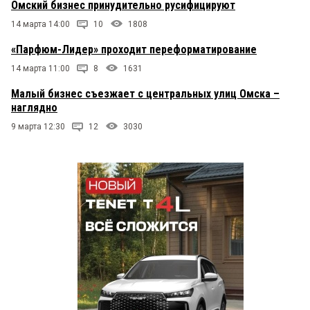
Омский бизнес принудительно русифицируют
14 марта 14:00
10
1808
«Парфюм-Лидер» проходит переформатирование
14 марта 11:00
8
1631
Малый бизнес съезжает с центральных улиц Омска –
наглядно
9 марта 12:30
12
3030