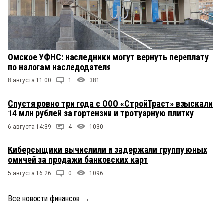
Омское УФНС: наследники могут вернуть переплату
по налогам наследодателя
8 августа 11:00
1
381
Спустя ровно три года с ООО «СтройТраст» взыскали
14 млн рублей за гортензии и тротуарную плитку
6 августа 14:39
4
1030
Киберсыщики вычислили и задержали группу юных
омичей за продажи банковских карт
5 августа 16:26
0
1096
Все новости финансов
→