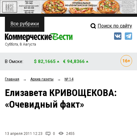
Все рубрики
Поиск по сайту
ПОЛИТИКА
Свежий выпуск
Медиа
ФИНАНСЫ
Суббота, 8 Августа
Кто есть кто
НЕДВИЖИМОСТЬ
В Омске:
$ 82,1665
€ 94,8366
Интервью
БИЗНЕС
Главная
→
Архив газеты
→
№ 14
Мнения
ОБЩЕСТВО
Елизавета КРИВОЩЕКОВА:
Рейтинги
ЗАКОН
«Очевидный факт»
Блоги
НОВОСТИ КОМПАНИЙ
Архив
ПРОИСШЕСТВИЯ
13 апреля 2011 12:23
0
2455