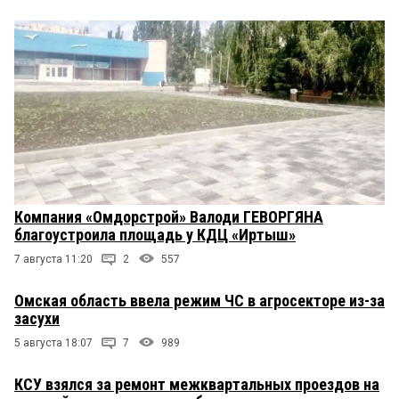
Компания «Омдорстрой» Валоди ГЕВОРГЯНА
благоустроила площадь у КДЦ «Иртыш»
7 августа 11:20
2
557
Омская область ввела режим ЧС в агросекторе из-за
засухи
5 августа 18:07
7
989
КСУ взялся за ремонт межквартальных проездов на