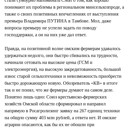
стали сумбурно напоминать СМИ о том, как хорошо
понимают их проблемы в региональном минсельхозпроде, а
также о своих позитивных впечатлениях от выступления
премьера Владимира ПУТИНА в Тамбове. Мол, даже
вопросы премьеру не успели задать по поводу
господдержки, а он на них уже дал ответ.
Правда, на позитивной волне омским фермерам удавалось
удержаться недолго, они быстро сбивались на трудности,
начинали сетовать на высокие цены (ГСМ и
электроэнергия), на высокую закредитованность, большой
износ старой сельхозтехники и невозможность приобрести
быстро дорожающую новую. Обозреватель «КВ» в итоге
так и не понял, что же фермеры думают на самом деле.
Понятно лишь одно: Союз крестьянско-фермерских
хозяйств Омской области сформировал и направил
напрямую в Росагролизинг заявку на 267 единиц техники
на общую сумму 403 млн рублей, а ответа нет. И омские
аграрии опасаются, как бы их не обошли при